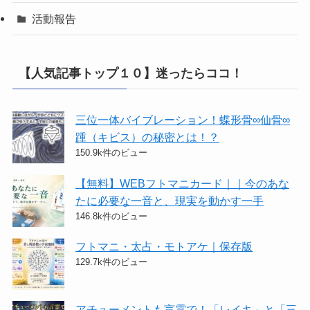
活動報告
【人気記事トップ１０】迷ったらココ！
三位一体バイブレーション！蝶形骨∞仙骨∞
踵（キビス）の秘密とは！？
150.9k件のビュー
【無料】WEBフトマニカード｜｜今のあな
たに必要な一音と、現実を動かす一手
146.8k件のビュー
フトマニ・太占・モトアケ｜保存版
129.7k件のビュー
アチューメントも言霊で！「レイキ」と「三