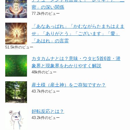
密」の深い関係
77.2k件のビュー
「あなあっぱれ」「かむながらたまちはえま
せ」「ありがとう」「ございます」「愛」
「あはれ」の言霊
51.5k件のビュー
カタカムナとは？意味・ウタヒ5首6首・潜
象界と現象界をわかりやすく解説
48k件のビュー
産土様（産土神）をご存知ですか？
43.7k件のビュー
好転反応とは？
43.2k件のビュー