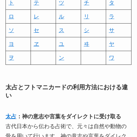
ト
テ
ツ
チ
タ
ロ
レ
ル
リ
ラ
ソ
セ
ス
シ
サ
ヨ
ヱ
ユ
ヰ
ヤ
ヲ
ン
ワ
太占とフトマニカードの利用方法における違
い
太占
：神の意志や言葉をダイレクトに受け取る
古代日本から伝わる占術で、元々は自然や動物の
骨を用いて行います。神の意志や言葉をダイレク