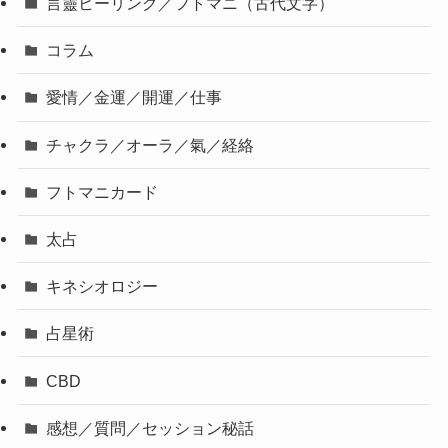
言靈ヒーリング／フトマニ（古代文字）
コラム
愛情／金運／開運／仕事
チャクラ／オーラ／氣／経絡
フトマニカード
太占
キネシオロジー
占星術
CBD
感想／質問／セッション秘話