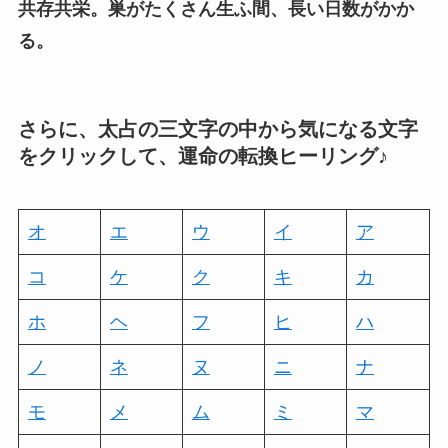
共存共栄。巣がたくさん生ふ間、長い日数がかか
る。
さらに、太占の三文字の中から気になる文字
をクリックして、運命の転換ヒーリング♪
オ
エ
ウ
イ
ア
コ
ケ
ク
キ
カ
ホ
ヘ
フ
ヒ
ハ
ノ
ネ
ヌ
ニ
ナ
モ
メ
ム
ミ
マ