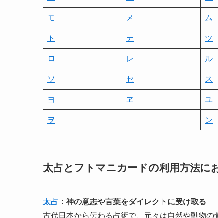
モ
メ
ム
ト
テ
ツ
ロ
レ
ル
ソ
セ
ス
ヨ
ヱ
ユ
ヲ
ン
太占とフトマニカードの利用方法に
太占
：神の意志や言葉をダイレクトに受け取る
古代日本から伝わる占術で、元々は自然や動物の