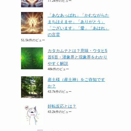
77.2k件のビュー
「あなあっぱれ」「かむながらた
まちはえませ」「ありがとう」
「ございます」「愛」「あはれ」
の言霊
51.5k件のビュー
カタカムナとは？意味・ウタヒ5
首6首・潜象界と現象界をわかり
やすく解説
48k件のビュー
産土様（産土神）をご存知です
か？
43.7k件のビュー
好転反応とは？
43.2k件のビュー