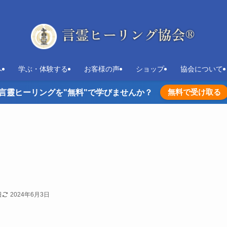
へ
学ぶ・体験する
お客様の声
ショップ
協会について
無料で受け取る
言靈ヒーリングを"無料"で学びませんか？
日
2024年6月3日