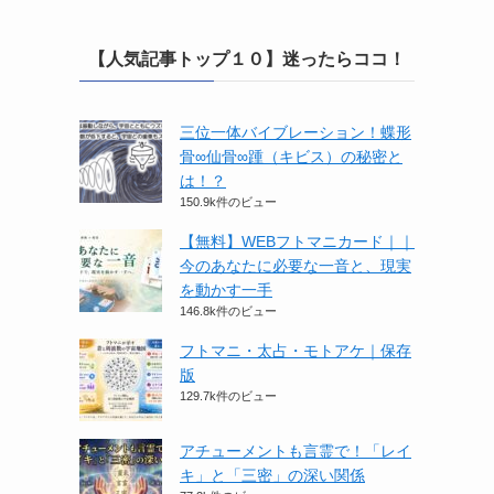
【人気記事トップ１０】迷ったらココ！
三位一体バイブレーション！蝶形
骨∞仙骨∞踵（キビス）の秘密と
は！？
150.9k件のビュー
【無料】WEBフトマニカード｜｜
今のあなたに必要な一音と、現実
を動かす一手
146.8k件のビュー
フトマニ・太占・モトアケ｜保存
版
129.7k件のビュー
アチューメントも言霊で！「レイ
キ」と「三密」の深い関係