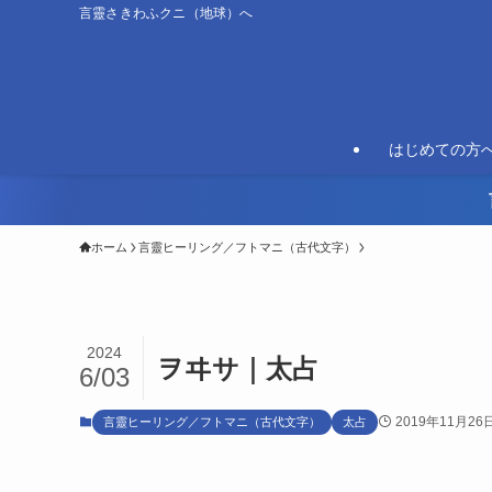
言靈さきわふクニ（地球）へ
はじめての方
ホーム
言靈ヒーリング／フトマニ（古代文字）
2024
ヲヰサ｜太占
6/03
2019年11月26
言靈ヒーリング／フトマニ（古代文字）
太占