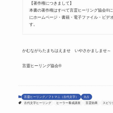
【著作権につきまして】
本書の著作権はすべて言霊ヒーリング協会®
にホームページ・書籍・電子ファイル・ビデ
す。
かむながらたまちはえませ いやさかましませ～
言靈ヒーリング協会®️
言靈ヒーリング／フトマニ（古代文字）
太占
古代文字ヒーリング
ヒーラー養成講座
言霊効果
スピリ