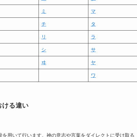
ミ
マ
チ
タ
リ
ラ
シ
サ
ヰ
ヤ
ワ
おける違い
骨を用いて行います。神の意志や言葉をダイレクトに受け取る