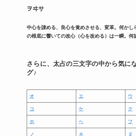
ヲヰサ
中心を諌める、良心を覚めさせる、変革。何かし
の根底に響いての改心（心を改める）は一瞬。何
さらに、太占の三文字の中から気に
グ♪
オ
エ
ウ
コ
ケ
ク
ホ
ヘ
フ
ノ
ネ
ヌ