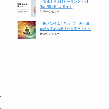
＜実践！胃上げヒーリング＞​“細
胞の周波数” を整える
41.5k件のビュー
【氏名は使命】Part – 2 自己肯
定感を高める魔法の言霊とは！？
39.2k件のビュー