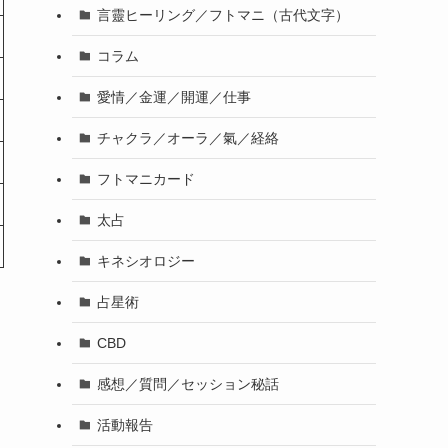
言靈ヒーリング／フトマニ（古代文字）
コラム
愛情／金運／開運／仕事
チャクラ／オーラ／氣／経絡
フトマニカード
太占
キネシオロジー
占星術
CBD
感想／質問／セッション秘話
活動報告