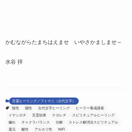
かむながらたまちはえませ いやさかましませ～
水谷 拝
言靈ヒーリング／フトマニ（古代文字）
陰性
陽性
古代文字ヒーリング
ヒーラー養成講座
イヤシロチ
言霊効果
ケガレチ
スピリチュアルヒーリング
穢れ
チャクラバランス
分解
ストレス解消法スピリチュアル
還元
酸性
アルカリ性
WiFi