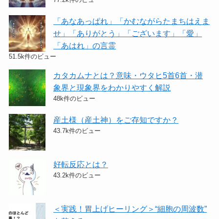
「あなあっぱれ」「かむながらたまちはえま
せ」「ありがとう」「ございます」「愛」
「あはれ」の言霊
51.5k件のビュー
カタカムナとは？意味・ウタヒ5首6首・潜
象界と現象界をわかりやすく解説
48k件のビュー
産土様（産土神）をご存知ですか？
43.7k件のビュー
好転反応とは？
43.2k件のビュー
＜実践！胃上げヒーリング＞​“細胞の周波数”