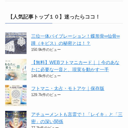
【人気記事トップ１０】迷ったらココ！
三位一体バイブレーション！蝶形骨∞仙骨∞
踵（キビス）の秘密とは！？
150.9k件のビュー
【無料】WEBフトマニカード｜｜今のあな
たに必要な一音と、現実を動かす一手
146.8k件のビュー
フトマニ・太占・モトアケ｜保存版
129.7k件のビュー
アチューメントも言霊で！「レイキ」と「三
密」の深い関係
77.2k件のビュー