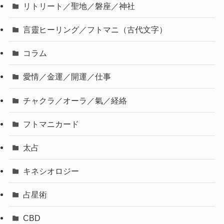
リトリート／聖地／磐座／神社
言靈ヒーリング／フトマニ（古代文字）
コラム
愛情／金運／開運／仕事
チャクラ／オーラ／氣／経絡
フトマニカード
太占
キネシオロジー
占星術
CBD