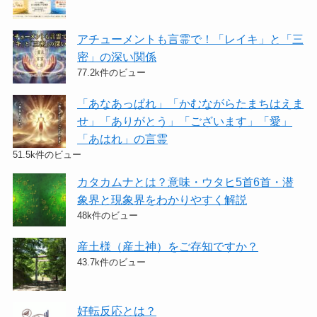
アチューメントも言霊で！「レイキ」と「三
密」の深い関係
77.2k件のビュー
「あなあっぱれ」「かむながらたまちはえま
せ」「ありがとう」「ございます」「愛」
「あはれ」の言霊
51.5k件のビュー
カタカムナとは？意味・ウタヒ5首6首・潜
象界と現象界をわかりやすく解説
48k件のビュー
産土様（産土神）をご存知ですか？
43.7k件のビュー
好転反応とは？