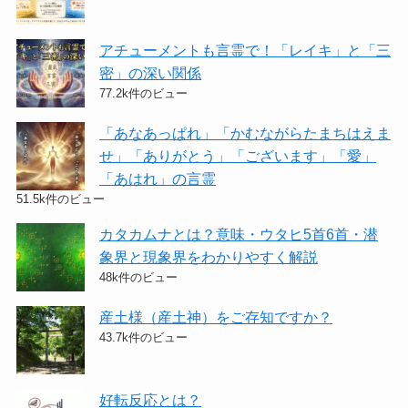
アチューメントも言霊で！「レイキ」と「三
密」の深い関係
77.2k件のビュー
「あなあっぱれ」「かむながらたまちはえま
せ」「ありがとう」「ございます」「愛」
「あはれ」の言霊
51.5k件のビュー
カタカムナとは？意味・ウタヒ5首6首・潜
象界と現象界をわかりやすく解説
48k件のビュー
産土様（産土神）をご存知ですか？
43.7k件のビュー
好転反応とは？