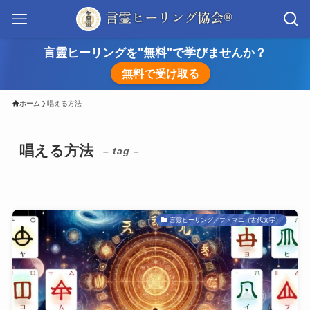
言靈ヒーリングを"無料"で学びませんか？
無料で受け取る
ホーム
唱える方法
唱える方法
– tag –
言靈ヒーリング／フトマニ（古代文字）