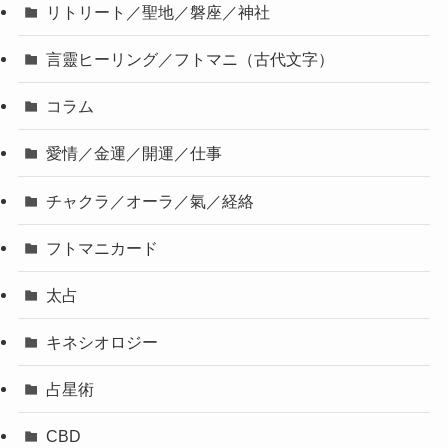
リトリート／聖地／磐座／神社
言靈ヒーリング／フトマニ（古代文字）
コラム
愛情／金運／開運／仕事
チャクラ／オーラ／氣／経絡
フトマニカード
太占
キネシオロジー
占星術
CBD