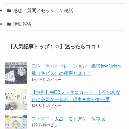
感想／質問／セッション秘話
活動報告
【人気記事トップ１０】迷ったらココ！
三位一体バイブレーション！蝶形骨∞仙骨∞
踵（キビス）の秘密とは！？
150.9k件のビュー
【無料】WEBフトマニカード｜｜今のあな
たに必要な一音と、現実を動かす一手
146.8k件のビュー
フトマニ・太占・モトアケ｜保存版
129.7k件のビュー