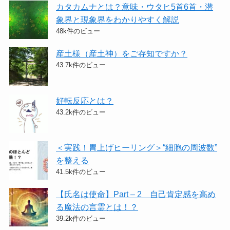
カタカムナとは？意味・ウタヒ5首6首・潜
象界と現象界をわかりやすく解説
48k件のビュー
産土様（産土神）をご存知ですか？
43.7k件のビュー
好転反応とは？
43.2k件のビュー
＜実践！胃上げヒーリング＞​“細胞の周波数”
を整える
41.5k件のビュー
【氏名は使命】Part – 2 自己肯定感を高め
る魔法の言霊とは！？
39.2k件のビュー