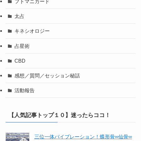
フトマニカード
太占
キネシオロジー
占星術
CBD
感想／質問／セッション秘話
活動報告
【人気記事トップ１０】迷ったらココ！
三位一体バイブレーション！蝶形骨∞仙骨∞