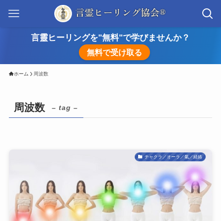
言靈ヒーリングを"無料"で学びませんか？
無料で受け取る
ホーム
周波数
周波数
– tag –
チャクラ／オーラ／氣／経絡