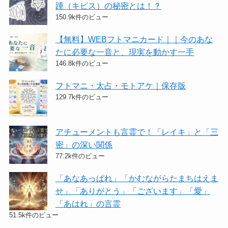
踵（キビス）の秘密とは！？
150.9k件のビュー
【無料】WEBフトマニカード｜｜今のあな
たに必要な一音と、現実を動かす一手
146.8k件のビュー
フトマニ・太占・モトアケ｜保存版
129.7k件のビュー
アチューメントも言霊で！「レイキ」と「三
密」の深い関係
77.2k件のビュー
「あなあっぱれ」「かむながらたまちはえま
せ」「ありがとう」「ございます」「愛」
「あはれ」の言霊
51.5k件のビュー