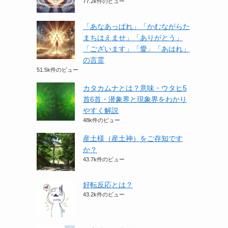
77.2k件のビュー
「あなあっぱれ」「かむながらた
まちはえませ」「ありがとう」
「ございます」「愛」「あはれ」
の言霊
51.5k件のビュー
カタカムナとは？意味・ウタヒ5
首6首・潜象界と現象界をわかり
やすく解説
48k件のビュー
産土様（産土神）をご存知です
か？
43.7k件のビュー
好転反応とは？
43.2k件のビュー