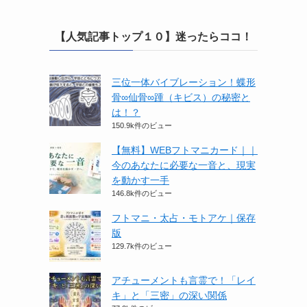
【人気記事トップ１０】迷ったらココ！
三位一体バイブレーション！蝶形
骨∞仙骨∞踵（キビス）の秘密と
は！？
150.9k件のビュー
【無料】WEBフトマニカード｜｜
今のあなたに必要な一音と、現実
を動かす一手
146.8k件のビュー
フトマニ・太占・モトアケ｜保存
版
129.7k件のビュー
アチューメントも言霊で！「レイ
キ」と「三密」の深い関係