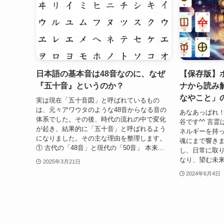
日本語の基本音は48音なのに、なぜ
【保存版】
『五十音』というのか？
ナから読み
なやこと」
実は現在「五十音図」と呼ばれているもの
は、元々アワウタのような48音からなる音の
あなあっぱれ！
体系でした。その後、時代の流れの中で変化
谷です^^ 言
が起き、結果的に「五十音」と呼ばれるよう
ネルギーを持
になりました。その主な理由を整理します。
魂にまで響きま
① 古代の「48音」と現代の「50音」 本来...
し、日常に取
なり、望む未来
2025年3月21日
2024年6月4日