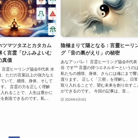
ホツマツタヱとカタカム
陰極まりて陽となる：言靈ヒーリ
解く言霊「ひふみよいむ
グ「音の裏がえり」の秘密
の真価
あなアッパレ！ 言霊ヒーリング協会®代表
谷 です^^ 言靈の持つエネルギーというの
 言霊ヒーリング協会®代表 水
私たちの感情、身体、さらには魂にまで響
霊は、ただの言葉以上の強力なエ
渡ります。 正しく「三密」を理解し、日
っていて、感情、身体、そして
取り入れることで、望む未来を創り出すこ
す。 言霊の力を正しく理解
ができるのです。 今回の記事は、音...
り入れることで、人生は豊かに
を創造できるのです。私...
2024年6月4日