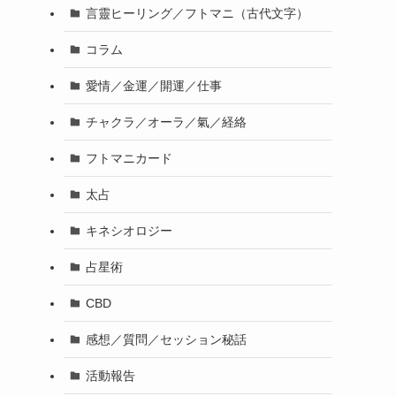
言靈ヒーリング／フトマニ（古代文字）
コラム
愛情／金運／開運／仕事
チャクラ／オーラ／氣／経絡
フトマニカード
太占
キネシオロジー
占星術
CBD
感想／質問／セッション秘話
活動報告