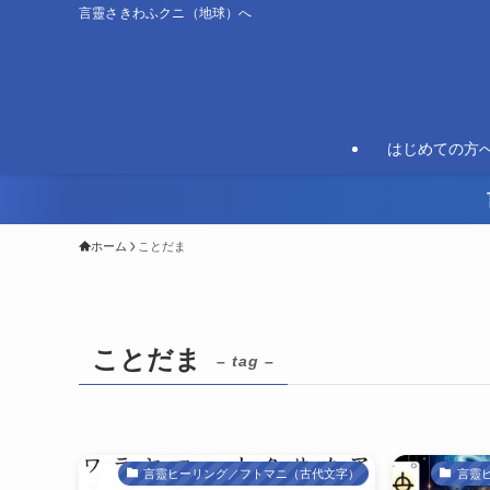
言靈さきわふクニ（地球）へ
はじめての方
ホーム
ことだま
ことだま
– tag –
言靈ヒーリング／フトマニ（古代文字）
言靈