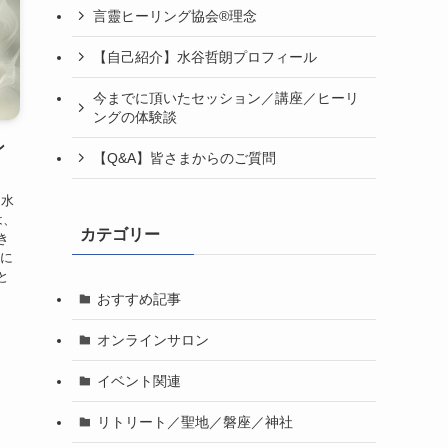
言靈ヒーリング協会®理念
【自己紹介】水谷哲朗プロフィール
今までに頂いたセッション／講座／ヒーリ
ングの体験談
ン
【Q&A】皆さまからのご質問
 水
は、
カテゴリー
き
常に
と
おすすめ記事
オンラインサロン
イベント関連
リトリート／聖地／磐座／神社