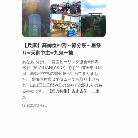
【兵庫】高御位神宮～節分祭～星祭
り∞天御中主∞九鬼一族
あなあっぱれ！ 言霊ヒーリング協会®代表
水谷（MIZUTANI AKIO）です^^ 2016年2月3
日、高御位神宮の節分祭へ行って参りまし
た。 高御位神宮は学研ムーでも取り上げら
れ、出口王仁三郎や艮の金神との関わりのあ
る神社です。 【総力特集】古史古伝「九鬼
文...
2021年2月2日