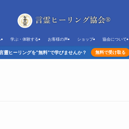
へ
学ぶ・体験する
お客様の声
ショップ
協会について
無料で受け取る
言靈ヒーリングを"無料"で学びませんか？