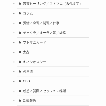
言靈ヒーリング／フトマニ（古代文字）
コラム
愛情／金運／開運／仕事
チャクラ／オーラ／氣／経絡
フトマニカード
太占
キネシオロジー
占星術
CBD
感想／質問／セッション秘話
活動報告