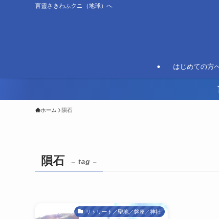
言靈さきわふクニ（地球）へ
はじめての方
ホーム
隕石
隕石
– tag –
リトリート／聖地／磐座／神社