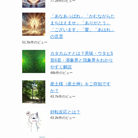
77.2k件のビュー
「あなあっぱれ」「かむながらた
まちはえませ」「ありがとう」
「ございます」「愛」「あはれ」
の言霊
51.5k件のビュー
カタカムナとは？意味・ウタヒ5
首6首・潜象界と現象界をわかり
やすく解説
48k件のビュー
産土様（産土神）をご存知です
か？
43.7k件のビュー
好転反応とは？
43.2k件のビュー