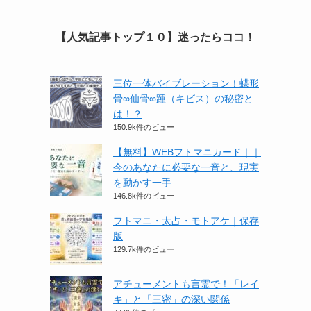
【人気記事トップ１０】迷ったらココ！
三位一体バイブレーション！蝶形
骨∞仙骨∞踵（キビス）の秘密と
は！？
150.9k件のビュー
【無料】WEBフトマニカード｜｜
今のあなたに必要な一音と、現実
を動かす一手
146.8k件のビュー
フトマニ・太占・モトアケ｜保存
版
129.7k件のビュー
アチューメントも言霊で！「レイ
キ」と「三密」の深い関係