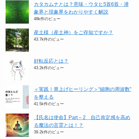
カタカムナとは？意味・ウタヒ5首6首・潜
象界と現象界をわかりやすく解説
48k件のビュー
産土様（産土神）をご存知ですか？
43.7k件のビュー
好転反応とは？
43.2k件のビュー
＜実践！胃上げヒーリング＞​“細胞の周波数”
を整える
41.5k件のビュー
【氏名は使命】Part – 2 自己肯定感を高め
る魔法の言霊とは！？
39.2k件のビュー