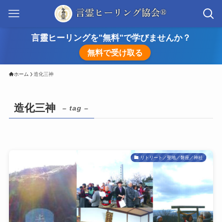
言靈ヒーリングを"無料"で学びませんか？
無料で受け取る
ホーム
造化三神
造化三神
– tag –
リトリート／聖地／磐座／神社