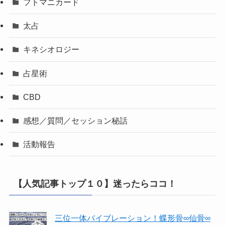
フトマニカード
太占
キネシオロジー
占星術
CBD
感想／質問／セッション秘話
活動報告
【人気記事トップ１０】迷ったらココ！
三位一体バイブレーション！蝶形骨∞仙骨∞