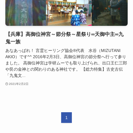
【兵庫】高御位神宮～節分祭～星祭り∞天御中主∞九
鬼一族
あなあっぱれ！ 言霊ヒーリング協会®代表 水谷（MIZUTANI
AKIO）です^^ 2016年2月3日、高御位神宮の節分祭へ行って参り
ました。 高御位神宮は学研ムーでも取り上げられ、出口王仁三郎
や艮の金神との関わりのある神社です。 【総力特集】古史古伝
「九鬼文...
2021年2月2日
1