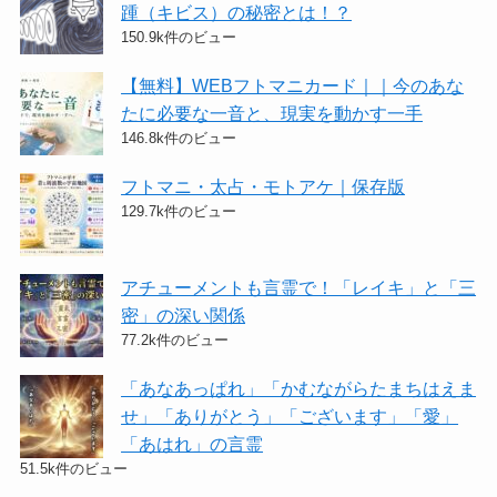
踵（キビス）の秘密とは！？
150.9k件のビュー
【無料】WEBフトマニカード｜｜今のあな
たに必要な一音と、現実を動かす一手
146.8k件のビュー
フトマニ・太占・モトアケ｜保存版
129.7k件のビュー
アチューメントも言霊で！「レイキ」と「三
密」の深い関係
77.2k件のビュー
「あなあっぱれ」「かむながらたまちはえま
せ」「ありがとう」「ございます」「愛」
「あはれ」の言霊
51.5k件のビュー