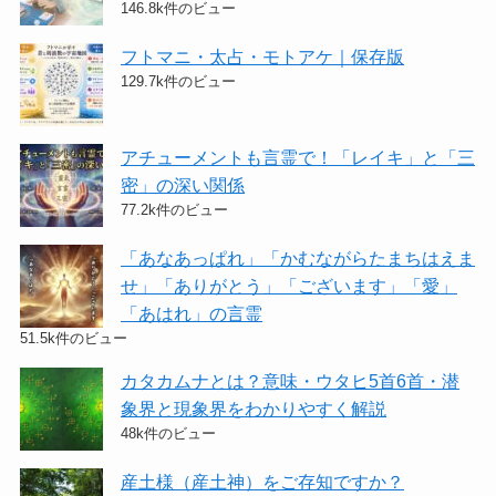
146.8k件のビュー
フトマニ・太占・モトアケ｜保存版
129.7k件のビュー
アチューメントも言霊で！「レイキ」と「三
密」の深い関係
77.2k件のビュー
「あなあっぱれ」「かむながらたまちはえま
せ」「ありがとう」「ございます」「愛」
「あはれ」の言霊
51.5k件のビュー
カタカムナとは？意味・ウタヒ5首6首・潜
象界と現象界をわかりやすく解説
48k件のビュー
産土様（産土神）をご存知ですか？