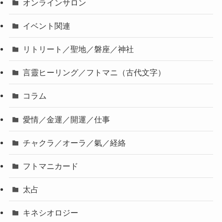
オンラインサロン
イベント関連
リトリート／聖地／磐座／神社
言靈ヒーリング／フトマニ（古代文字）
コラム
愛情／金運／開運／仕事
チャクラ／オーラ／氣／経絡
フトマニカード
太占
キネシオロジー