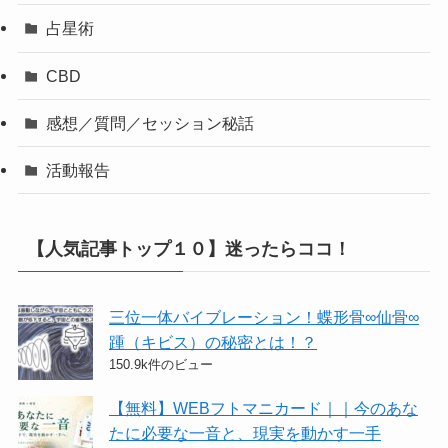
占星術
CBD
感想／質問／セッション秘話
活動報告
【人気記事トップ１０】迷ったらココ！
三位一体バイブレーション！蝶形骨∞仙骨∞
踵（キビス）の秘密とは！？
150.9k件のビュー
【無料】WEBフトマニカード｜｜今のあな
たに必要な一音と、現実を動かす一手