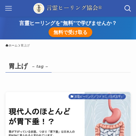
言靈ヒーリングを"無料"で学びませんか？
無料で受け取る
ホーム
胃上げ
胃上げ
– tag –
言靈ヒーリング／フトマニ（古代文字）