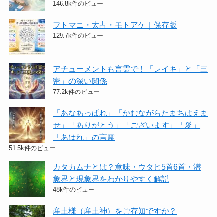
146.8k件のビュー
フトマニ・太占・モトアケ｜保存版
129.7k件のビュー
アチューメントも言霊で！「レイキ」と「三
密」の深い関係
77.2k件のビュー
「あなあっぱれ」「かむながらたまちはえま
せ」「ありがとう」「ございます」「愛」
「あはれ」の言霊
51.5k件のビュー
カタカムナとは？意味・ウタヒ5首6首・潜
象界と現象界をわかりやすく解説
48k件のビュー
産土様（産土神）をご存知ですか？