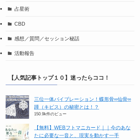
占星術
CBD
感想／質問／セッション秘話
活動報告
【人気記事トップ１０】迷ったらココ！
三位一体バイブレーション！蝶形骨∞仙骨∞
踵（キビス）の秘密とは！？
150.9k件のビュー
【無料】WEBフトマニカード｜｜今のあな
たに必要な一音と、現実を動かす一手