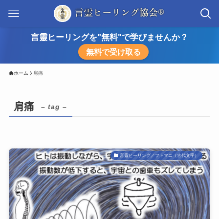
言靈ヒーリングを"無料"で学びませんか？
無料で受け取る
ホーム
肩痛
肩痛
– tag –
言靈ヒーリング／フトマニ（古代文字）