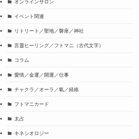
オンラインサロン
イベント関連
リトリート／聖地／磐座／神社
言靈ヒーリング／フトマニ（古代文字）
コラム
愛情／金運／開運／仕事
チャクラ／オーラ／氣／経絡
フトマニカード
太占
キネシオロジー