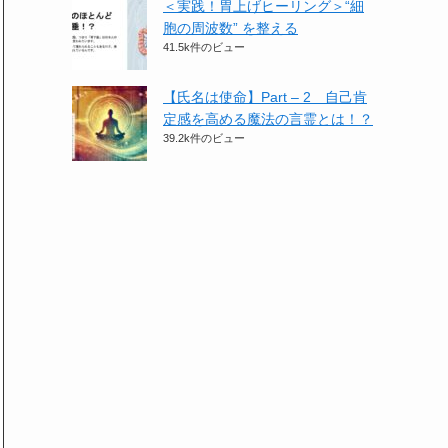
＜実践！胃上げヒーリング＞​“細
胞の周波数” を整える
41.5k件のビュー
【氏名は使命】Part – 2 自己肯
定感を高める魔法の言霊とは！？
39.2k件のビュー