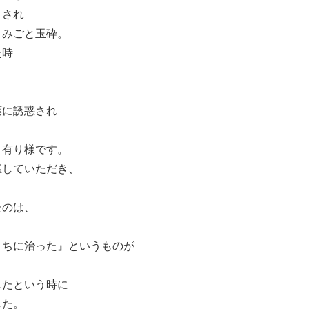
まされ
、みごと玉砕。
た時
、
葉に誘惑され
う有り様です。
催していただき、
たのは、
うちに治った』というものが
したという時に
した。