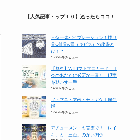
【人気記事トップ１０】迷ったらココ！
三位一体バイブレーション！蝶形
骨∞仙骨∞踵（キビス）の秘密と
は！？
150.9k件のビュー
【無料】WEBフトマニカード｜｜
今のあなたに必要な一音と、現実
を動かす一手
146.8k件のビュー
フトマニ・太占・モトアケ｜保存
版
129.7k件のビュー
アチューメントも言霊で！「レイ
キ」と「三密」の深い関係