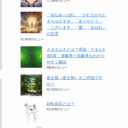
77.2k件のビュー
「あなあっぱれ」「かむながらた
まちはえませ」「ありがとう」
「ございます」「愛」「あはれ」
の言霊
51.5k件のビュー
カタカムナとは？意味・ウタヒ5
首6首・潜象界と現象界をわかり
やすく解説
48k件のビュー
産土様（産土神）をご存知です
か？
43.7k件のビュー
好転反応とは？
43.2k件のビュー