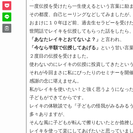
一度伝授を受けたら一生使えるという言葉に励
その都度、自己ヒーリングなどしてみましたが
おまけに１０年ほど前、過去生セラピーを受け
世間話でレイキを伝授してもらった話をしたら
「あなたレイキとおてないよ？」
と言われ、
「今なら半額で伝授してあげる」
という甘い言
２度目の伝授を受けました。
使わないのにレイキの伝授に投資してきたとい
それが今回まさに私にぴったりのセミナーを開
感謝の念に堪えません。
私がレイキを使いたい！と強く思うようになっ
子どもができてからです。
レイキの体験談でも『子どもの怪我がみるみる
多々ありますが、
そんな風に子どもが転んで擦りむいたとか捻挫
レイキを使って楽にしてあげたいと思っていま