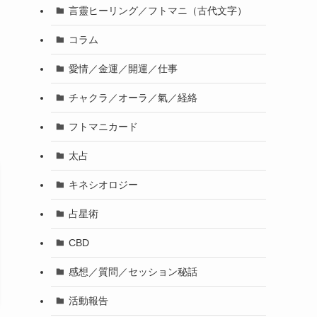
言靈ヒーリング／フトマニ（古代文字）
コラム
愛情／金運／開運／仕事
チャクラ／オーラ／氣／経絡
フトマニカード
太占
キネシオロジー
占星術
CBD
感想／質問／セッション秘話
活動報告