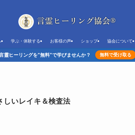
へ
学ぶ・体験する
お客様の声
ショップ
協会について
無料で受け取る
言靈ヒーリングを"無料"で学びませんか？
さしいレイキ＆検査法