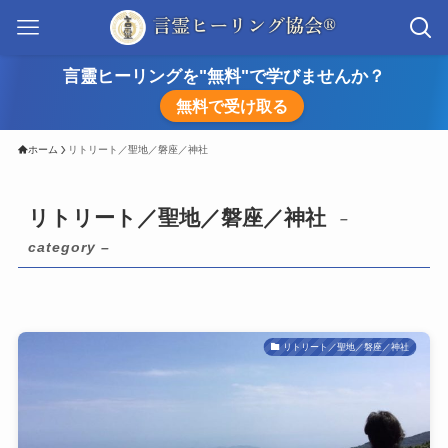
言靈ヒーリングを"無料"で学びませんか？
無料で受け取る
ホーム
リトリート／聖地／磐座／神社
リトリート／聖地／磐座／神社
–
category –
リトリート／聖地／磐座／神社