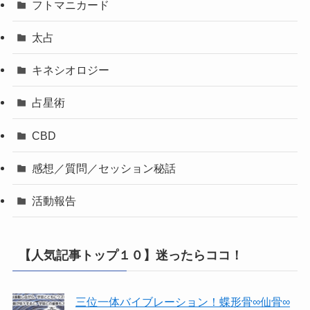
フトマニカード
太占
キネシオロジー
占星術
CBD
感想／質問／セッション秘話
活動報告
【人気記事トップ１０】迷ったらココ！
三位一体バイブレーション！蝶形骨∞仙骨∞