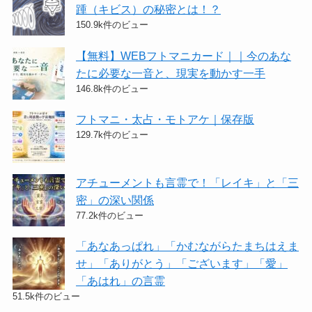
踵（キビス）の秘密とは！？
150.9k件のビュー
【無料】WEBフトマニカード｜｜今のあな
たに必要な一音と、現実を動かす一手
146.8k件のビュー
フトマニ・太占・モトアケ｜保存版
129.7k件のビュー
アチューメントも言霊で！「レイキ」と「三
密」の深い関係
77.2k件のビュー
「あなあっぱれ」「かむながらたまちはえま
せ」「ありがとう」「ございます」「愛」
「あはれ」の言霊
51.5k件のビュー