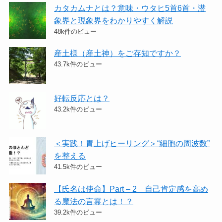
カタカムナとは？意味・ウタヒ5首6首・潜
象界と現象界をわかりやすく解説
48k件のビュー
産土様（産土神）をご存知ですか？
43.7k件のビュー
好転反応とは？
43.2k件のビュー
＜実践！胃上げヒーリング＞​“細胞の周波数”
を整える
41.5k件のビュー
【氏名は使命】Part – 2 自己肯定感を高め
る魔法の言霊とは！？
39.2k件のビュー