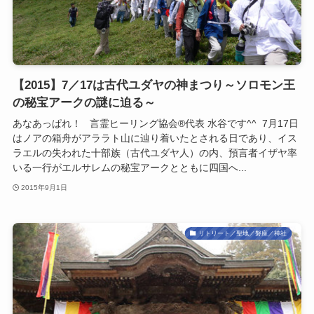
【2015】7／17は古代ユダヤの神まつり～ソロモン王
の秘宝アークの謎に迫る～
あなあっぱれ！ 言霊ヒーリング協会®代表 水谷です^^ 7月17日
はノアの箱舟がアララト山に辿り着いたとされる日であり、イス
ラエルの失われた十部族（古代ユダヤ人）の内、預言者イザヤ率
いる一行がエルサレムの秘宝アークとともに四国へ...
2015年9月1日
リトリート／聖地／磐座／神社