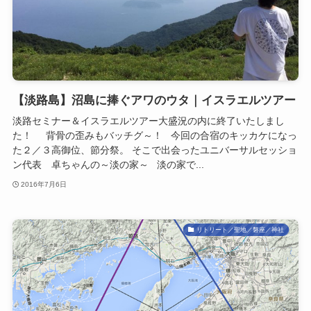
【淡路島】沼島に捧ぐアワのウタ｜イスラエルツアー
淡路セミナー＆イスラエルツアー大盛況の内に終了いたしまし
た！ 背骨の歪みもバッチグ～！ 今回の合宿のキッカケになっ
た２／３高御位、節分祭。 そこで出会ったユニバーサルセッショ
ン代表 卓ちゃんの～淡の家～ 淡の家で...
2016年7月6日
リトリート／聖地／磐座／神社