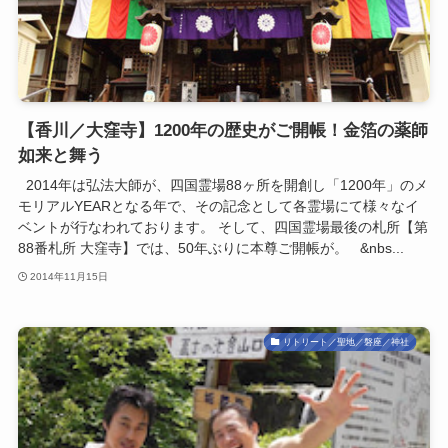
【香川／大窪寺】1200年の歴史がご開帳！金箔の薬師
如来と舞う
2014年は弘法大師が、四国霊場88ヶ所を開創し「1200年」のメ
モリアルYEARとなる年で、その記念として各霊場にて様々なイ
ベントが行なわれております。 そして、四国霊場最後の札所【第
88番札所 大窪寺】では、50年ぶりに本尊ご開帳が。 &nbs...
2014年11月15日
リトリート／聖地／磐座／神社