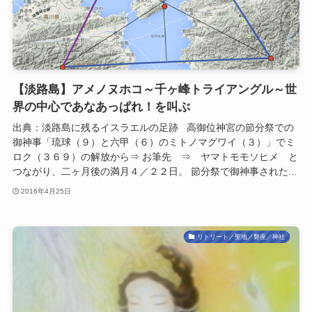
【淡路島】アメノヌホコ～千ヶ峰トライアングル～世
界の中心であなあっぱれ！を叫ぶ
出典：淡路島に残るイスラエルの足跡 高御位神宮の節分祭での
御神事「琉球（９）と六甲（６）のミトノマグワイ（３）」でミ
ロク（３６９）の解放から⇒ お筆先 ⇒ ヤマトモモソヒメ と
つながり、二ヶ月後の満月４／２２日。 節分祭で御神事された...
2016年4月25日
リトリート／聖地／磐座／神社