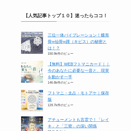
【人気記事トップ１０】迷ったらココ！
三位一体バイブレーション！蝶形
骨∞仙骨∞踵（キビス）の秘密と
は！？
150.9k件のビュー
【無料】WEBフトマニカード｜｜
今のあなたに必要な一音と、現実
を動かす一手
146.8k件のビュー
フトマニ・太占・モトアケ｜保存
版
129.7k件のビュー
アチューメントも言霊で！「レイ
キ」と「三密」の深い関係