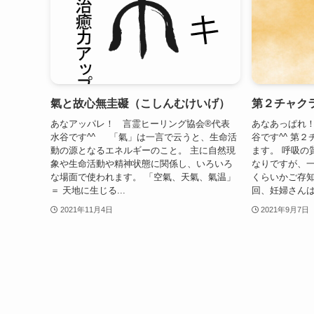
氣と故心無圭礙（こしんむけいげ）
第２チャク
あなアッパレ！ 言霊ヒーリング協会®代表
あなあっぱれ！
水谷です^^ 「氣」は一言で云うと、生命活
谷です^^ 第
動の源となるエネルギーのこと。 主に自然現
ます。 呼吸の
象や生命活動や精神状態に関係し、いろいろ
なりですが、
な場面で使われます。 「空氣、天氣、氣温」
くらいかご存知で
＝ 天地に生じる...
回、妊婦さんはそ
2021年11月4日
2021年9月7日