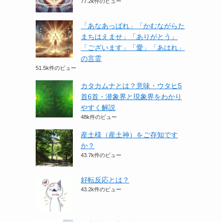
77.2k件のビュー
「あなあっぱれ」「かむながらた
まちはえませ」「ありがとう」
「ございます」「愛」「あはれ」
の言霊
51.5k件のビュー
カタカムナとは？意味・ウタヒ5
首6首・潜象界と現象界をわかり
やすく解説
48k件のビュー
産土様（産土神）をご存知です
か？
43.7k件のビュー
好転反応とは？
43.2k件のビュー