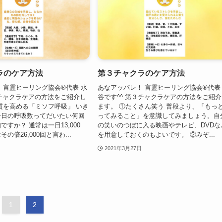
ラのケア方法
第３チャクラのケア方法
 言霊ヒーリング協会®代表 水
あなアッパレ！ 言霊ヒーリング協会®代表
２チャクラケアの方法をご紹介し
谷です^^ 第３チャクラケアの方法をご紹
質を高める「ミソフ呼吸」 いき
ます。 ①たくさん笑う 普段より、「もっ
一日の呼吸数ってだいたい何回
ってみること」を意識してみましょう。自
すか？ 通常は一日13,000
の笑いのつぼに入る映画やテレビ、DVDな
の倍26,000回と言わ...
を用意しておくのもよいです。 ②みぞ...
2021年3月27日
1
2