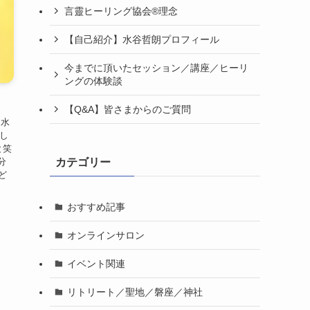
言靈ヒーリング協会®理念
【自己紹介】水谷哲朗プロフィール
今までに頂いたセッション／講座／ヒーリ
ングの体験談
【Q&A】皆さまからのご質問
 水
介し
と笑
分
カテゴリー
ど
おすすめ記事
オンラインサロン
イベント関連
リトリート／聖地／磐座／神社