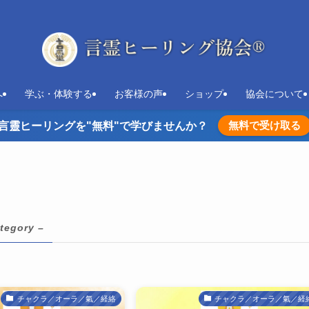
へ
学ぶ・体験する
お客様の声
ショップ
協会について
無料で受け取る
言靈ヒーリングを"無料"で学びませんか？
tegory –
チャクラ／オーラ／氣／経絡
チャクラ／オーラ／氣／経