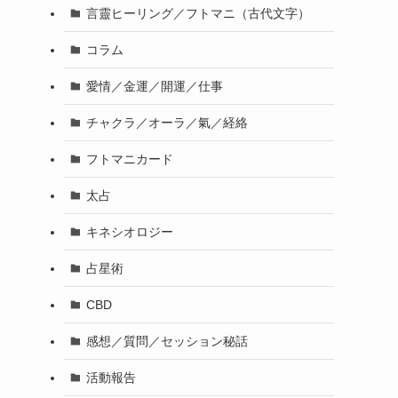
言靈ヒーリング／フトマニ（古代文字）
コラム
愛情／金運／開運／仕事
チャクラ／オーラ／氣／経絡
フトマニカード
太占
キネシオロジー
占星術
CBD
感想／質問／セッション秘話
活動報告