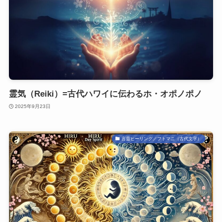
霊気（Reiki）=古代ハワイに伝わるホ・オポノポノ
2025年9月23日
言靈ヒーリング／フトマニ（古代文字）