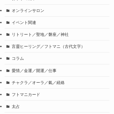
オンラインサロン
イベント関連
リトリート／聖地／磐座／神社
言靈ヒーリング／フトマニ（古代文字）
コラム
愛情／金運／開運／仕事
チャクラ／オーラ／氣／経絡
フトマニカード
太占