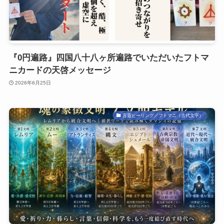
『0円遍路』四国八十八ヶ所遍路でいただいたフトマ
ニカードの天啓メッセージ
2026年6月25日
言靈ヒーリング／フトマニ（古代文字）