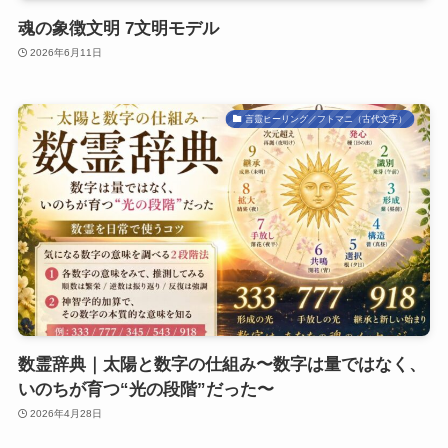
魂の象徴文明 7文明モデル
2026年6月11日
言靈ヒーリング／フトマニ（古代文字）
数霊辞典｜太陽と数字の仕組み〜数字は量ではなく、
いのちが育つ“光の段階”だった〜
2026年4月28日