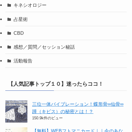
キネシオロジー
占星術
CBD
感想／質問／セッション秘話
活動報告
【人気記事トップ１０】迷ったらココ！
三位一体バイブレーション！蝶形骨∞仙骨∞
踵（キビス）の秘密とは！？
150.9k件のビュー
【無料】WEBフトマニカード｜｜今のあな