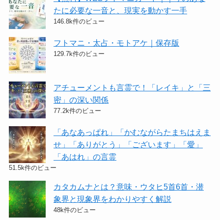
たに必要な一音と、現実を動かす一手
146.8k件のビュー
フトマニ・太占・モトアケ｜保存版
129.7k件のビュー
アチューメントも言霊で！「レイキ」と「三
密」の深い関係
77.2k件のビュー
「あなあっぱれ」「かむながらたまちはえま
せ」「ありがとう」「ございます」「愛」
「あはれ」の言霊
51.5k件のビュー
カタカムナとは？意味・ウタヒ5首6首・潜
象界と現象界をわかりやすく解説
48k件のビュー