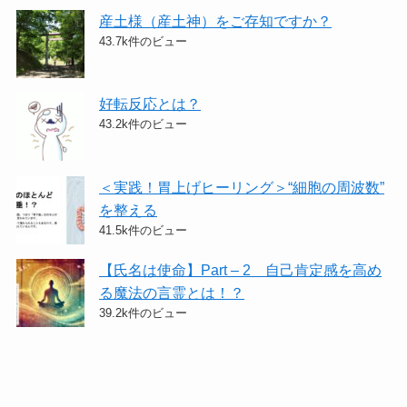
産土様（産土神）をご存知ですか？
43.7k件のビュー
好転反応とは？
43.2k件のビュー
＜実践！胃上げヒーリング＞​“細胞の周波数”
を整える
41.5k件のビュー
【氏名は使命】Part – 2 自己肯定感を高め
る魔法の言霊とは！？
39.2k件のビュー