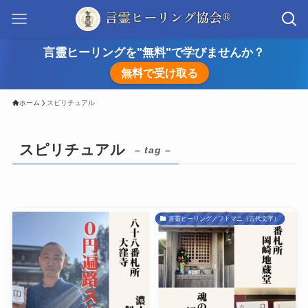
言靈ヒーリングを"無料"で学びませんか？
無料で受け取る
ホーム
スピリチュアル
スピリチュアル
– tag –
言靈ヒーリング／フトマニ（古代文字）