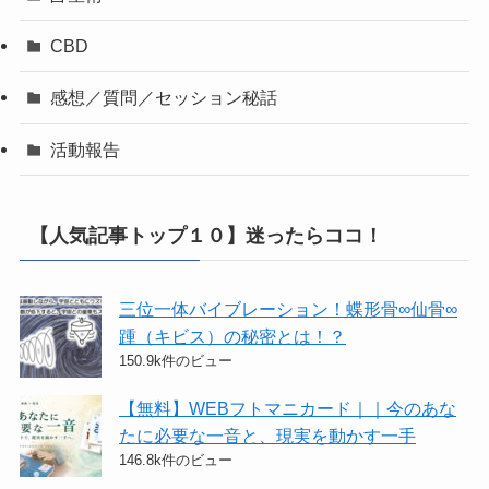
CBD
感想／質問／セッション秘話
活動報告
【人気記事トップ１０】迷ったらココ！
三位一体バイブレーション！蝶形骨∞仙骨∞
踵（キビス）の秘密とは！？
150.9k件のビュー
【無料】WEBフトマニカード｜｜今のあな
たに必要な一音と、現実を動かす一手
146.8k件のビュー