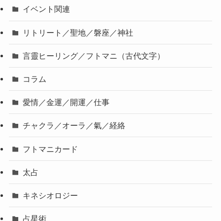
イベント関連
リトリート／聖地／磐座／神社
言靈ヒーリング／フトマニ（古代文字）
コラム
愛情／金運／開運／仕事
チャクラ／オーラ／氣／経絡
フトマニカード
太占
キネシオロジー
占星術