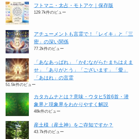
フトマニ・太占・モトアケ｜保存版
129.7k件のビュー
アチューメントも言霊で！「レイキ」と「三
密」の深い関係
77.2k件のビュー
「あなあっぱれ」「かむながらたまちはえま
せ」「ありがとう」「ございます」「愛」
「あはれ」の言霊
51.5k件のビュー
カタカムナとは？意味・ウタヒ5首6首・潜
象界と現象界をわかりやすく解説
48k件のビュー
産土様（産土神）をご存知ですか？
43.7k件のビュー