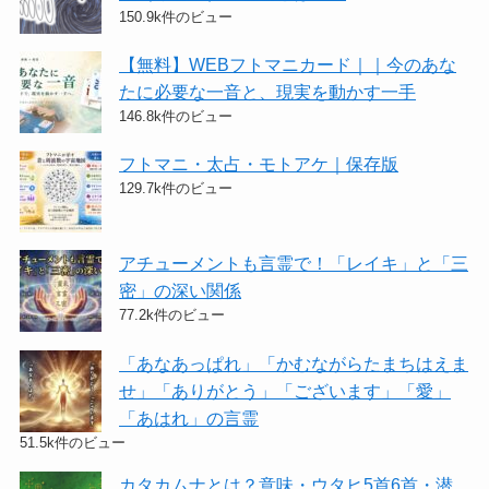
150.9k件のビュー
【無料】WEBフトマニカード｜｜今のあな
たに必要な一音と、現実を動かす一手
146.8k件のビュー
フトマニ・太占・モトアケ｜保存版
129.7k件のビュー
アチューメントも言霊で！「レイキ」と「三
密」の深い関係
77.2k件のビュー
「あなあっぱれ」「かむながらたまちはえま
せ」「ありがとう」「ございます」「愛」
「あはれ」の言霊
51.5k件のビュー
カタカムナとは？意味・ウタヒ5首6首・潜