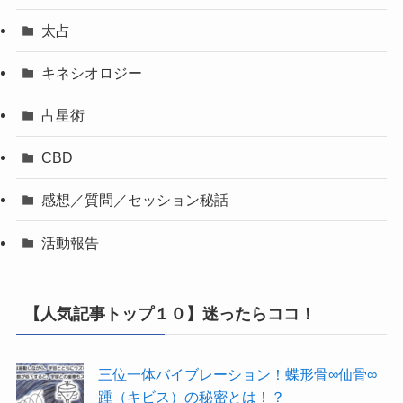
太占
キネシオロジー
占星術
CBD
感想／質問／セッション秘話
活動報告
【人気記事トップ１０】迷ったらココ！
三位一体バイブレーション！蝶形骨∞仙骨∞
踵（キビス）の秘密とは！？