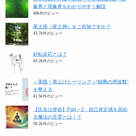
象界と現象界をわかりやすく解説
48k件のビュー
産土様（産土神）をご存知ですか？
43.7k件のビュー
好転反応とは？
43.2k件のビュー
＜実践！胃上げヒーリング＞​“細胞の周波数”
を整える
41.5k件のビュー
【氏名は使命】Part – 2 自己肯定感を高め
る魔法の言霊とは！？
39.2k件のビュー