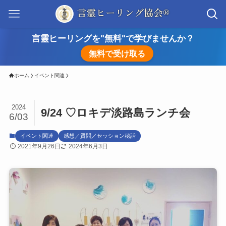
言靈ヒーリングを"無料"で学びませんか？
無料で受け取る
ホーム
イベント関連
2024
9/24 ♡ロキデ淡路島ランチ会
6/03
イベント関連
感想／質問／セッション秘話
2021年9月26日
2024年6月3日