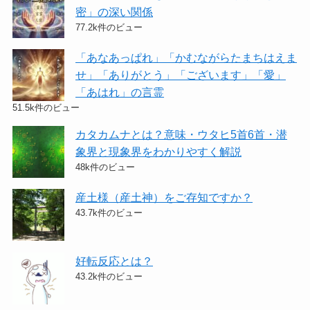
密」の深い関係
77.2k件のビュー
「あなあっぱれ」「かむながらたまちはえま
せ」「ありがとう」「ございます」「愛」
「あはれ」の言霊
51.5k件のビュー
カタカムナとは？意味・ウタヒ5首6首・潜
象界と現象界をわかりやすく解説
48k件のビュー
産土様（産土神）をご存知ですか？
43.7k件のビュー
好転反応とは？
43.2k件のビュー