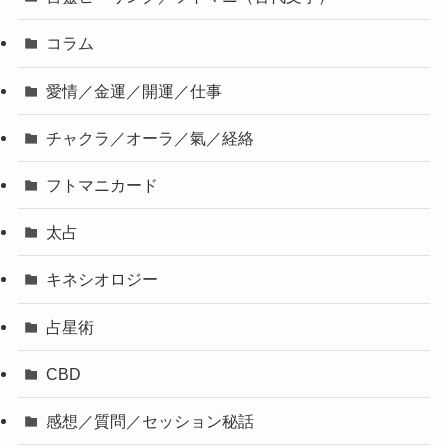
コラム
愛情／金運／開運／仕事
チャクラ／オーラ／氣／経絡
フトマニカード
太占
キネシオロジー
占星術
CBD
感想／質問／セッション秘話