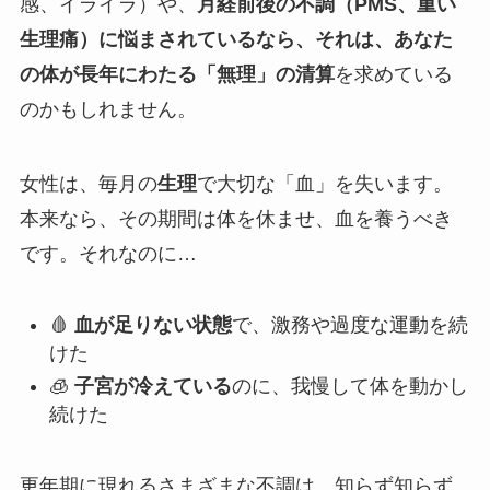
感、イライラ）や、
月経前後の不調（PMS、重い
生理痛）に悩まされているなら、それは、あなた
の体が長年にわたる「無理」の清算
を求めている
のかもしれません。
女性は、毎月の
生理
で大切な「血」を失います。
本来なら、その期間は体を休ませ、血を養うべき
です。それなのに…
🩸
血が足りない状態
で、激務や過度な運動を続
けた
🧊
子宮が冷えている
のに、我慢して体を動かし
続けた
更年期に現れるさまざまな不調は、知らず知らず