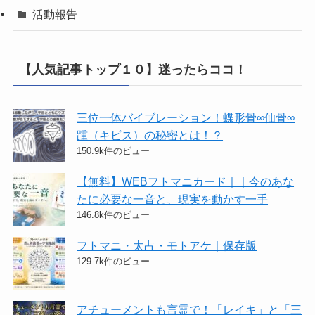
活動報告
【人気記事トップ１０】迷ったらココ！
三位一体バイブレーション！蝶形骨∞仙骨∞
踵（キビス）の秘密とは！？
150.9k件のビュー
【無料】WEBフトマニカード｜｜今のあな
たに必要な一音と、現実を動かす一手
146.8k件のビュー
フトマニ・太占・モトアケ｜保存版
129.7k件のビュー
アチューメントも言霊で！「レイキ」と「三