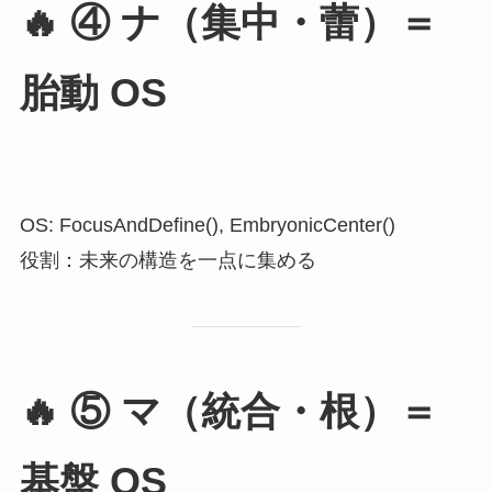
🔥
④ ナ（集中・蕾）＝
胎動 OS
OS: FocusAndDefine(), EmbryonicCenter()
役割：未来の構造を一点に集める
🔥
⑤ マ（統合・根）＝
基盤 OS