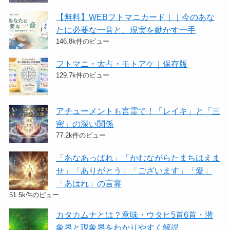
【無料】WEBフトマニカード｜｜今のあな
たに必要な一音と、現実を動かす一手
146.8k件のビュー
フトマニ・太占・モトアケ｜保存版
129.7k件のビュー
アチューメントも言霊で！「レイキ」と「三
密」の深い関係
77.2k件のビュー
「あなあっぱれ」「かむながらたまちはえま
せ」「ありがとう」「ございます」「愛」
「あはれ」の言霊
51.5k件のビュー
カタカムナとは？意味・ウタヒ5首6首・潜
象界と現象界をわかりやすく解説