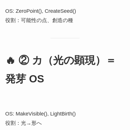
OS: ZeroPoint(), CreateSeed()
役割：可能性の点、創造の種
🔥
② カ（光の顕現）＝
発芽 OS
OS: MakeVisible(), LightBirth()
役割：光→形へ