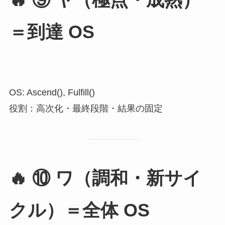
🔥
⑨ ヤ（極点・成熟）
＝到達 OS
OS: Ascend(), Fulfill()
役割：高次化・最終段階・結果の固定
🔥
⑩ ワ（調和・新サイ
クル）＝全体 OS