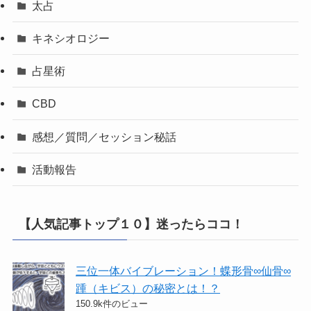
太占
キネシオロジー
占星術
CBD
感想／質問／セッション秘話
活動報告
【人気記事トップ１０】迷ったらココ！
三位一体バイブレーション！蝶形骨∞仙骨∞
踵（キビス）の秘密とは！？
150.9k件のビュー