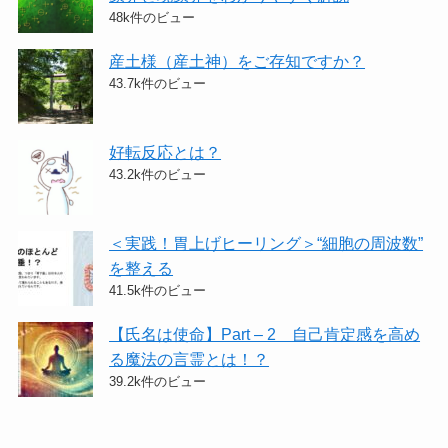
48k件のビュー
産土様（産土神）をご存知ですか？
43.7k件のビュー
好転反応とは？
43.2k件のビュー
＜実践！胃上げヒーリング＞​“細胞の周波数”
を整える
41.5k件のビュー
【氏名は使命】Part – 2 自己肯定感を高め
る魔法の言霊とは！？
39.2k件のビュー