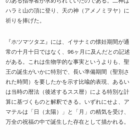
のある指導者が求められていたのである。二神は
ハラミ山の頂に登り、天の神（アメノミヲヤ）に
祈りを捧げた。
『ホツマツタヱ』には、イサナミの懐妊期間が通
常の十月十日ではなく、96ヶ月に及んだとの記述
がある。これは生物学的な事実というよりも、聖
王の誕生がいかに特別で、長い準備期間（聖別さ
れた時間）を要したかを示す比喩的表現、あるい
は当時の暦法（後述するスス暦）による特別な計
算に基づくものと解釈できる。いずれにせよ、ア
マテルは「日（太陽）」と「月」の精気を受け、
万全の祝福の中で誕生した存在として描かれる。