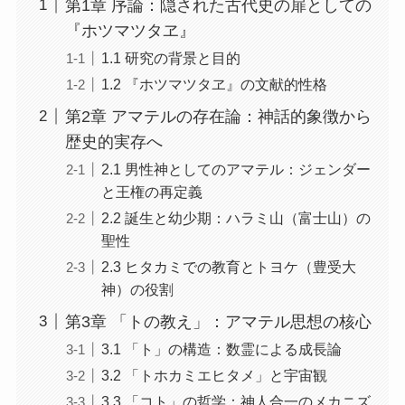
第1章 序論：隠された古代史の扉としての
『ホツマツタヱ』
1.1 研究の背景と目的
1.2 『ホツマツタヱ』の文献的性格
第2章 アマテルの存在論：神話的象徴から
歴史的実存へ
2.1 男性神としてのアマテル：ジェンダー
と王権の再定義
2.2 誕生と幼少期：ハラミ山（富士山）の
聖性
2.3 ヒタカミでの教育とトヨケ（豊受大
神）の役割
第3章 「トの教え」：アマテル思想の核心
3.1 「ト」の構造：数霊による成長論
3.2 「トホカミエヒタメ」と宇宙観
3.3 「コト」の哲学：神人合一のメカニズ