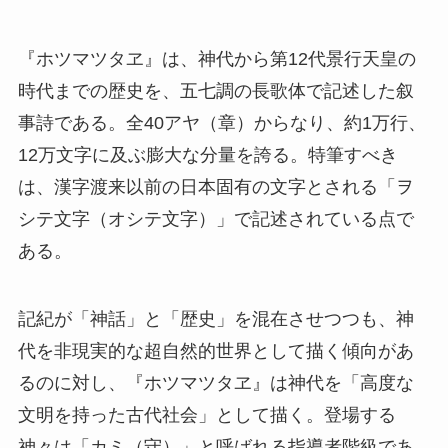
『ホツマツタヱ』は、神代から第12代景行天皇の
時代までの歴史を、五七調の長歌体で記述した叙
事詩である。全40アヤ（章）からなり、約1万行、
12万文字に及ぶ膨大な分量を誇る。特筆すべき
は、漢字渡来以前の日本固有の文字とされる「ヲ
シテ文字（オシテ文字）」で記述されている点で
ある。
記紀が「神話」と「歴史」を混在させつつも、神
代を非現実的な超自然的世界として描く傾向があ
るのに対し、『ホツマツタヱ』は神代を「高度な
文明を持った古代社会」として描く。登場する
神々は「カミ（守）」と呼ばれる指導者階級であ