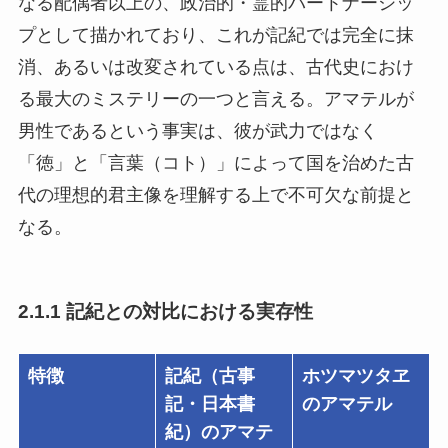
なる配偶者以上の、政治的・霊的パートナーシッ
プとして描かれており、これが記紀では完全に抹
消、あるいは改変されている点は、古代史におけ
る最大のミステリーの一つと言える。アマテルが
男性であるという事実は、彼が武力ではなく
「徳」と「言葉（コト）」によって国を治めた古
代の理想的君主像を理解する上で不可欠な前提と
なる。
2.1.1 記紀との対比における実存性
特徴
記紀（古事
ホツマツタヱ
記・日本書
のアマテル
紀）のアマテ