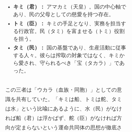
キミ（君）：
アマカミ（天皇）。国の中心軸で
あり、民の父母としての慈愛を持つ存在。
トミ（臣）：
キミの手足となり、実務を担当す
る行政官。民（タミ）を富ませる（トミ）役割
を担う。
タミ（民）：
国の基盤であり、生産活動に従事
する人々。彼らは搾取の対象ではなく、キミか
ら愛され、守られるべき「宝（タカラ）」であ
った。
この三者は「ウカラ（血族・同胞）」としての意
識を共有していた。「キミは船、トミは舵、タミ
は水」という比喩にあるように、水（民）がなけ
れば船（君）は浮かばず、舵（臣）がなければ方
向が定まらないという運命共同体の思想が徹底さ