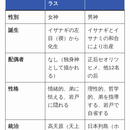
ラス
性別
女神
男神
誕生
イザナギの左
イサナギとイ
目（禊）から
サナミの和合
化生
により出産
配偶者
なし（独身神
正后セオリツ
として描かれ
ヒメ、他12名
る）
の后
性格
情緒的、弟に
理性的、哲学
怯える、岩戸
的、弟を指導
に隠れる
する、岩戸で
自省する
統治
高天原（天上
日本列島（ホ