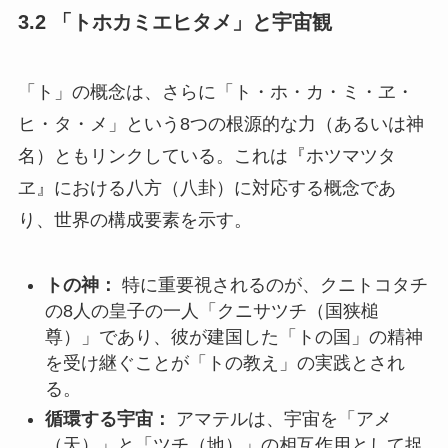
3.2 「トホカミエヒタメ」と宇宙観
「ト」の概念は、さらに「ト・ホ・カ・ミ・ヱ・
ヒ・タ・メ」という8つの根源的な力（あるいは神
名）ともリンクしている。これは『ホツマツタ
ヱ』における八方（八卦）に対応する概念であ
り、世界の構成要素を示す。
トの神：
特に重要視されるのが、クニトコタチ
の8人の皇子の一人「クニサツチ（国狭槌
尊）」であり、彼が建国した「トの国」の精神
を受け継ぐことが「トの教え」の実践とされ
る。
循環する宇宙：
アマテルは、宇宙を「アメ
（天）」と「ツチ（地）」の相互作用として捉