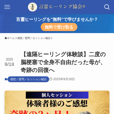
言靈ヒーリングを"無料"で学びませんか？
無料で受け取る
ホーム
感想／質問／セッション秘話
【遠隔ヒーリング体験談】二度の
2025
脳梗塞で全身不自由だった母が、
9/18
奇跡の回復へ
2025年9月18日
感想／質問／セッション秘話