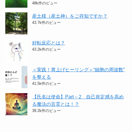
48k件のビュー
産土様（産土神）をご存知ですか？
43.7k件のビュー
好転反応とは？
43.2k件のビュー
＜実践！胃上げヒーリング＞​“細胞の周波数”
を整える
41.5k件のビュー
【氏名は使命】Part – 2 自己肯定感を高め
る魔法の言霊とは！？
39.2k件のビュー