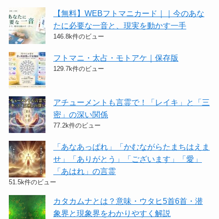
【無料】WEBフトマニカード｜｜今のあな
たに必要な一音と、現実を動かす一手
146.8k件のビュー
フトマニ・太占・モトアケ｜保存版
129.7k件のビュー
アチューメントも言霊で！「レイキ」と「三
密」の深い関係
77.2k件のビュー
「あなあっぱれ」「かむながらたまちはえま
せ」「ありがとう」「ございます」「愛」
「あはれ」の言霊
51.5k件のビュー
カタカムナとは？意味・ウタヒ5首6首・潜
象界と現象界をわかりやすく解説