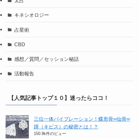
太占
キネシオロジー
占星術
CBD
感想／質問／セッション秘話
活動報告
【人気記事トップ１０】迷ったらココ！
三位一体バイブレーション！蝶形骨∞仙骨∞
踵（キビス）の秘密とは！？
150.9k件のビュー