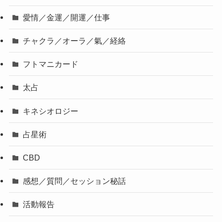
愛情／金運／開運／仕事
チャクラ／オーラ／氣／経絡
フトマニカード
太占
キネシオロジー
占星術
CBD
感想／質問／セッション秘話
活動報告