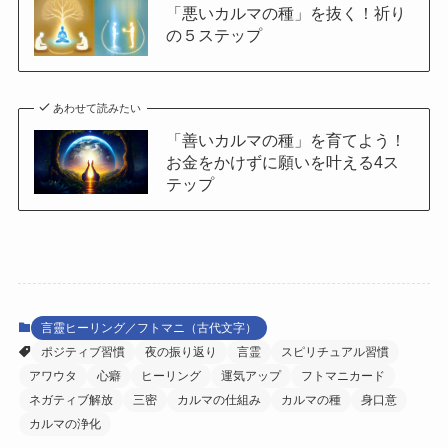
「悪いカルマの種」を抜く！祈り
の５ステップ
あわせて読みたい
「善いカルマの種」を育てよう！
お金をかけずに願いを叶える4ス
テップ
言靈ヒーリング／フトマニ（古代文字）
ポジティブ習慣
夜の振り返り
言霊
スピリチュアル習慣
アワウタ
心癖
ヒーリング
運気アップ
フトマニカード
ネガティブ解放
三密
カルマの仕組み
カルマの種
身口意
カルマの浄化