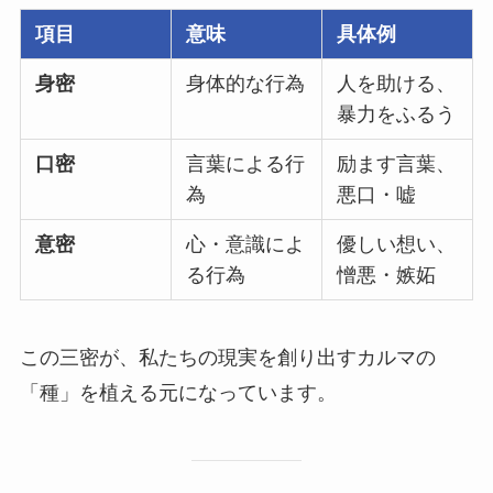
項目
意味
具体例
身密
身体的な行為
人を助ける、
暴力をふるう
口密
言葉による行
励ます言葉、
為
悪口・嘘
意密
心・意識によ
優しい想い、
る行為
憎悪・嫉妬
この三密が、私たちの現実を創り出すカルマの
「種」を植える元になっています。