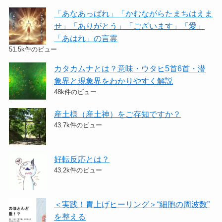
「あなあっぱれ」「かむながらたまちはえま
せ」「ありがとう」「ございます」「愛」
「あはれ」の言霊
51.5k件のビュー
カタカムナとは？意味・ウタヒ5首6首・潜
象界と現象界をわかりやすく解説
48k件のビュー
産土様（産土神）をご存知ですか？
43.7k件のビュー
好転反応とは？
43.2k件のビュー
＜実践！胃上げヒーリング＞​“細胞の周波数”
を整える