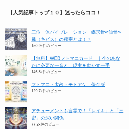
【人気記事トップ１０】迷ったらココ！
三位一体バイブレーション！蝶形骨∞仙骨∞
踵（キビス）の秘密とは！？
150.9k件のビュー
【無料】WEBフトマニカード｜｜今のあな
たに必要な一音と、現実を動かす一手
146.8k件のビュー
フトマニ・太占・モトアケ｜保存版
129.7k件のビュー
アチューメントも言霊で！「レイキ」と「三
密」の深い関係
77.2k件のビュー