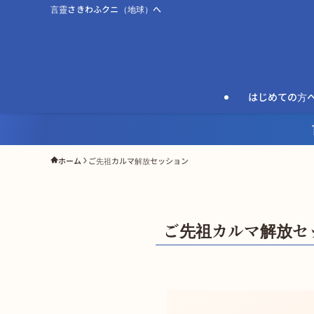
言靈さきわふクニ（地球）へ
はじめての方
ホーム
ご先祖カルマ解放セッション
ご先祖カルマ解放セ