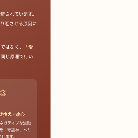
蓄積されています。
繰り返させる原因に
のではなく、
「愛
も同じ原理で行い
③
き換え・改心
でネガティブな波動
を「守護神」へと
させます。