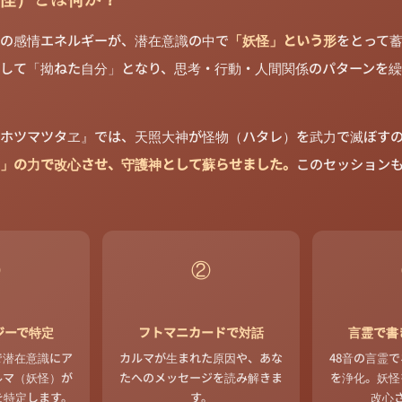
の感情エネルギーが、潜在意識の中で
「妖怪」という形
をとって
して「拗ねた自分」となり、思考・行動・人間関係のパターンを
ホツマツタヱ』では、天照大神が怪物（ハタレ）を武力で滅ぼす
」の力で改心させ、守護神として蘇らせました。
このセッション
①
②
ジーで特定
フトマニカードで対話
言霊で書
で潜在意識にア
カルマが生まれた原因や、あな
48音の言霊
ルマ（妖怪）が
たへのメッセージを読み解きま
を浄化。妖怪
を特定します。
す。
改心