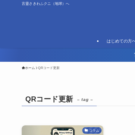
言靈さきわふクニ（地球）へ
はじめての方
ホーム
QRコード更新
QRコード更新
– tag –
コラム