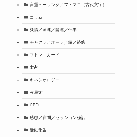
言靈ヒーリング／フトマニ（古代文字）
コラム
愛情／金運／開運／仕事
チャクラ／オーラ／氣／経絡
フトマニカード
太占
キネシオロジー
占星術
CBD
感想／質問／セッション秘話
活動報告