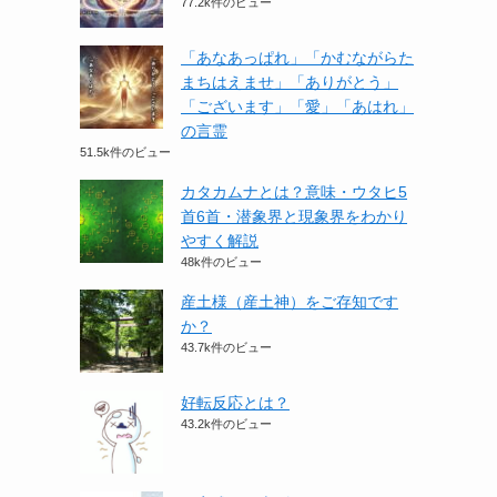
77.2k件のビュー
「あなあっぱれ」「かむながらた
まちはえませ」「ありがとう」
「ございます」「愛」「あはれ」
の言霊
51.5k件のビュー
カタカムナとは？意味・ウタヒ5
首6首・潜象界と現象界をわかり
やすく解説
48k件のビュー
産土様（産土神）をご存知です
か？
43.7k件のビュー
好転反応とは？
43.2k件のビュー