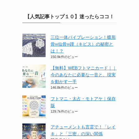
【人気記事トップ１０】迷ったらココ！
三位一体バイブレーション！蝶形
骨∞仙骨∞踵（キビス）の秘密と
は！？
150.9k件のビュー
【無料】WEBフトマニカード｜｜
今のあなたに必要な一音と、現実
を動かす一手
146.8k件のビュー
フトマニ・太占・モトアケ｜保存
版
129.7k件のビュー
アチューメントも言霊で！「レイ
キ」と「三密」の深い関係