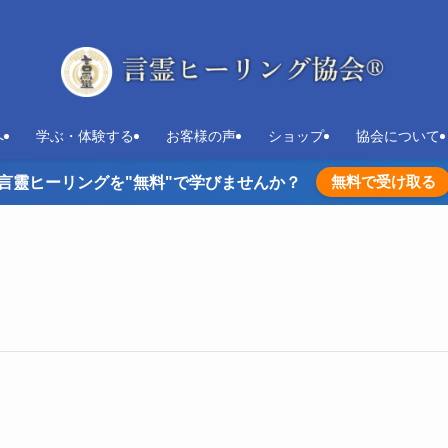
へ
学ぶ・体験する
お客様の声
ショップ
協会について
無料で受け取る
言靈ヒーリングを"無料"で学びませんか？