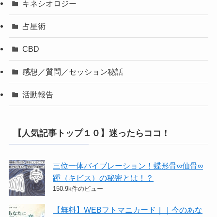
キネシオロジー
占星術
CBD
感想／質問／セッション秘話
活動報告
【人気記事トップ１０】迷ったらココ！
三位一体バイブレーション！蝶形骨∞仙骨∞
踵（キビス）の秘密とは！？
150.9k件のビュー
【無料】WEBフトマニカード｜｜今のあな