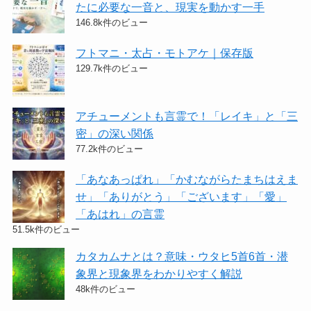
たに必要な一音と、現実を動かす一手
146.8k件のビュー
フトマニ・太占・モトアケ｜保存版
129.7k件のビュー
アチューメントも言霊で！「レイキ」と「三
密」の深い関係
77.2k件のビュー
「あなあっぱれ」「かむながらたまちはえま
せ」「ありがとう」「ございます」「愛」
「あはれ」の言霊
51.5k件のビュー
カタカムナとは？意味・ウタヒ5首6首・潜
象界と現象界をわかりやすく解説
48k件のビュー