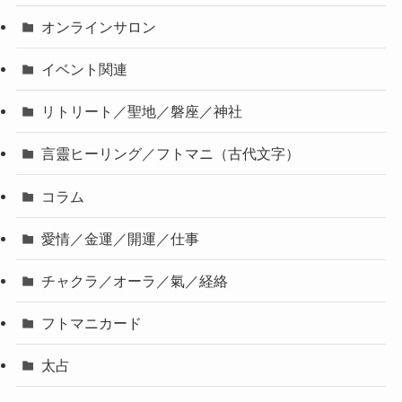
オンラインサロン
イベント関連
リトリート／聖地／磐座／神社
言靈ヒーリング／フトマニ（古代文字）
コラム
愛情／金運／開運／仕事
チャクラ／オーラ／氣／経絡
フトマニカード
太占