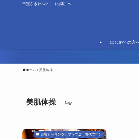
言靈さきわふクニ（地球）へ
はじめての方
ホーム
美肌体操
美肌体操
– tag –
言靈ヒーリング／フトマニ（古代文字）