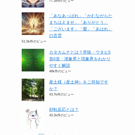
77.2k件のビュー
「あなあっぱれ」「かむながらた
まちはえませ」「ありがとう」
「ございます」「愛」「あはれ」
の言霊
51.5k件のビュー
カタカムナとは？意味・ウタヒ5
首6首・潜象界と現象界をわかり
やすく解説
48k件のビュー
産土様（産土神）をご存知です
か？
43.7k件のビュー
好転反応とは？
43.2k件のビュー