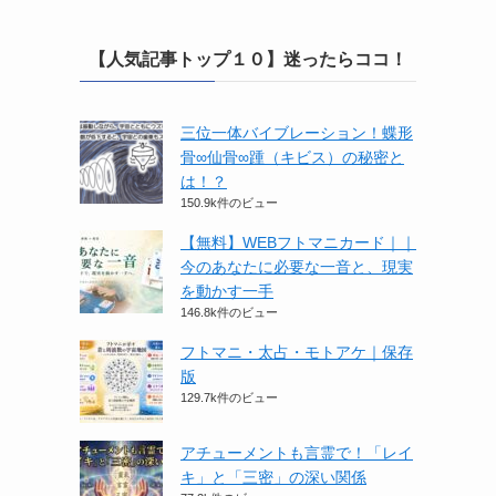
【人気記事トップ１０】迷ったらココ！
三位一体バイブレーション！蝶形
骨∞仙骨∞踵（キビス）の秘密と
は！？
150.9k件のビュー
【無料】WEBフトマニカード｜｜
今のあなたに必要な一音と、現実
を動かす一手
146.8k件のビュー
フトマニ・太占・モトアケ｜保存
版
129.7k件のビュー
アチューメントも言霊で！「レイ
キ」と「三密」の深い関係