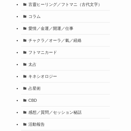
言靈ヒーリング／フトマニ（古代文字）
コラム
愛情／金運／開運／仕事
チャクラ／オーラ／氣／経絡
フトマニカード
太占
キネシオロジー
占星術
CBD
感想／質問／セッション秘話
活動報告