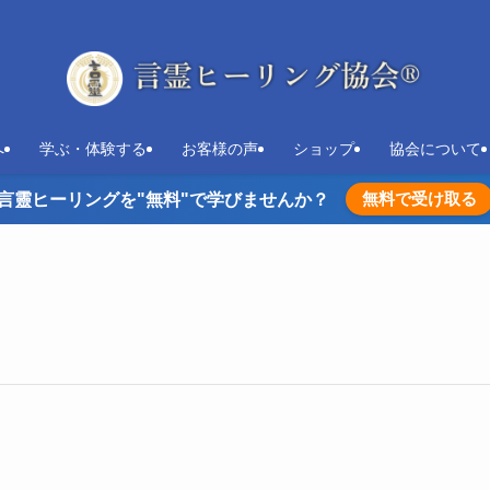
へ
学ぶ・体験する
お客様の声
ショップ
協会について
無料で受け取る
言靈ヒーリングを"無料"で学びませんか？