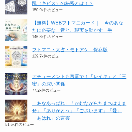
踵（キビス）の秘密とは！？
150.9k件のビュー
【無料】WEBフトマニカード｜｜今のあな
たに必要な一音と、現実を動かす一手
146.8k件のビュー
フトマニ・太占・モトアケ｜保存版
129.7k件のビュー
アチューメントも言霊で！「レイキ」と「三
密」の深い関係
77.2k件のビュー
「あなあっぱれ」「かむながらたまちはえま
せ」「ありがとう」「ございます」「愛」
「あはれ」の言霊
51.5k件のビュー