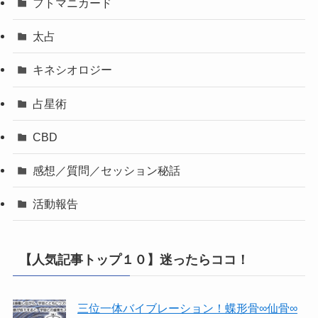
フトマニカード
太占
キネシオロジー
占星術
CBD
感想／質問／セッション秘話
活動報告
【人気記事トップ１０】迷ったらココ！
三位一体バイブレーション！蝶形骨∞仙骨∞