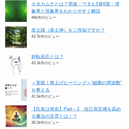
カタカムナとは？意味・ウタヒ5首6首・潜
象界と現象界をわかりやすく解説
48k件のビュー
産土様（産土神）をご存知ですか？
43.7k件のビュー
好転反応とは？
43.2k件のビュー
＜実践！胃上げヒーリング＞​“細胞の周波数”
を整える
41.5k件のビュー
【氏名は使命】Part – 2 自己肯定感を高め
る魔法の言霊とは！？
39.2k件のビュー