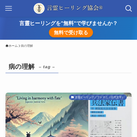
言靈ヒーリングを"無料"で学びませんか？
無料で受け取る
ホーム
病の理解
病の理解
– tag –
言靈ヒーリング／フトマニ（古代文字）