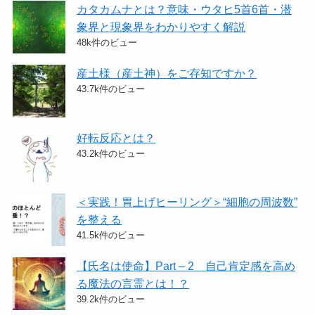
カタカムナとは？意味・ウタヒ5首6首・潜
象界と現象界をわかりやすく解説
48k件のビュー
産土様（産土神）をご存知ですか？
43.7k件のビュー
好転反応とは？
43.2k件のビュー
＜実践！胃上げヒーリング＞​“細胞の周波数”
を整える
41.5k件のビュー
【氏名は使命】Part – 2 自己肯定感を高め
る魔法の言霊とは！？
39.2k件のビュー