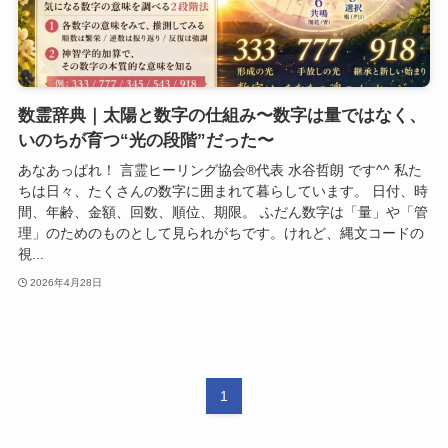
数霊辞典｜太陽と数字の仕組み〜数字は量ではなく、
いのちが育つ“光の段階”だった〜
あなあっぱれ！ 言霊ヒーリング協会®代表 水谷哲朗 です^^ 私た
ちは日々、たくさんの数字に囲まれて暮らしています。 日付、時
間、年齢、金額、回数、順位、期限。 ふだん数字は「量」や「管
理」のためのものとして見られがちです。けれど、縄文コードの
視...
2026年4月28日
1