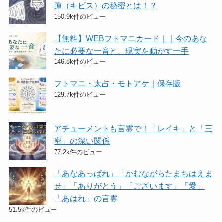
踵（キビス）の秘密とは！？
150.9k件のビュー
【無料】WEBフトマニカード｜｜今のあな
たに必要な一音と、現実を動かす一手
146.8k件のビュー
フトマニ・太占・モトアケ｜保存版
129.7k件のビュー
アチューメントも言霊で！「レイキ」と「三
密」の深い関係
77.2k件のビュー
「あなあっぱれ」「かむながらたまちはえま
せ」「ありがとう」「ございます」「愛」
「あはれ」の言霊
51.5k件のビュー