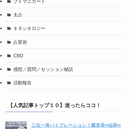
フトマニカード
太占
キネシオロジー
占星術
CBD
感想／質問／セッション秘話
活動報告
【人気記事トップ１０】迷ったらココ！
三位一体バイブレーション！蝶形骨∞仙骨∞