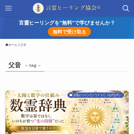
言靈ヒーリングを"無料"で学びませんか？
無料で受け取る
ホーム
父音
父音
– tag –
言靈ヒーリング／フトマニ（古代文字）