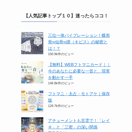
【人気記事トップ１０】迷ったらココ！
三位一体バイブレーション！蝶形
骨∞仙骨∞踵（キビス）の秘密と
は！？
150.9k件のビュー
【無料】WEBフトマニカード｜｜
今のあなたに必要な一音と、現実
を動かす一手
146.8k件のビュー
フトマニ・太占・モトアケ｜保存
版
129.7k件のビュー
アチューメントも言霊で！「レイ
キ」と「三密」の深い関係