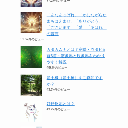
77.2k件のビュー
「あなあっぱれ」「かむながらた
まちはえませ」「ありがとう」
「ございます」「愛」「あはれ」
の言霊
51.5k件のビュー
カタカムナとは？意味・ウタヒ5
首6首・潜象界と現象界をわかり
やすく解説
48k件のビュー
産土様（産土神）をご存知です
か？
43.7k件のビュー
好転反応とは？
43.2k件のビュー