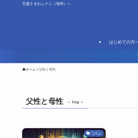
言靈さきわふクニ（地球）へ
はじめての方
ホーム
父性と母性
父性と母性
– tag –
コラム