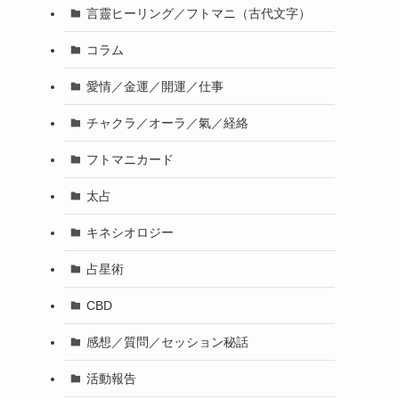
言靈ヒーリング／フトマニ（古代文字）
コラム
愛情／金運／開運／仕事
チャクラ／オーラ／氣／経絡
フトマニカード
太占
キネシオロジー
占星術
CBD
感想／質問／セッション秘話
活動報告