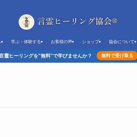
へ
学ぶ・体験する
お客様の声
ショップ
協会について
無料で受け取る
言靈ヒーリングを"無料"で学びませんか？