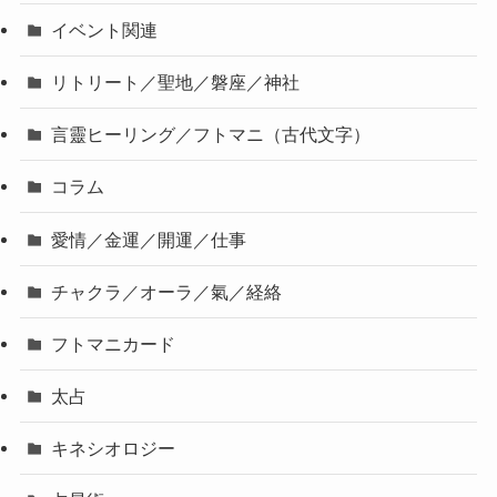
イベント関連
リトリート／聖地／磐座／神社
言靈ヒーリング／フトマニ（古代文字）
コラム
愛情／金運／開運／仕事
チャクラ／オーラ／氣／経絡
フトマニカード
太占
キネシオロジー