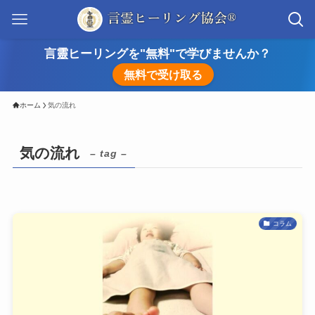
言靈ヒーリングを"無料"で学びませんか？
無料で受け取る
ホーム
気の流れ
気の流れ
– tag –
コラム