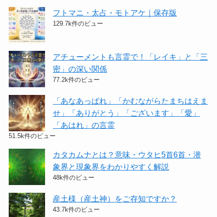
フトマニ・太占・モトアケ｜保存版
129.7k件のビュー
アチューメントも言霊で！「レイキ」と「三
密」の深い関係
77.2k件のビュー
「あなあっぱれ」「かむながらたまちはえま
せ」「ありがとう」「ございます」「愛」
「あはれ」の言霊
51.5k件のビュー
カタカムナとは？意味・ウタヒ5首6首・潜
象界と現象界をわかりやすく解説
48k件のビュー
産土様（産土神）をご存知ですか？
43.7k件のビュー