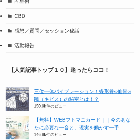
占星術
CBD
感想／質問／セッション秘話
活動報告
【人気記事トップ１０】迷ったらココ！
三位一体バイブレーション！蝶形骨∞仙骨∞
踵（キビス）の秘密とは！？
150.9k件のビュー
【無料】WEBフトマニカード｜｜今のあな
たに必要な一音と、現実を動かす一手
146.8k件のビュー