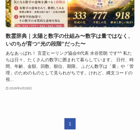
数霊辞典｜太陽と数字の仕組み〜数字は量ではなく、
いのちが育つ“光の段階”だった〜
あなあっぱれ！ 言霊ヒーリング協会®代表 水谷哲朗 です^^ 私た
ちは日々、たくさんの数字に囲まれて暮らしています。 日付、時
間、年齢、金額、回数、順位、期限。 ふだん数字は「量」や「管
理」のためのものとして見られがちです。けれど、縄文コードの
視...
2026年4月28日
1