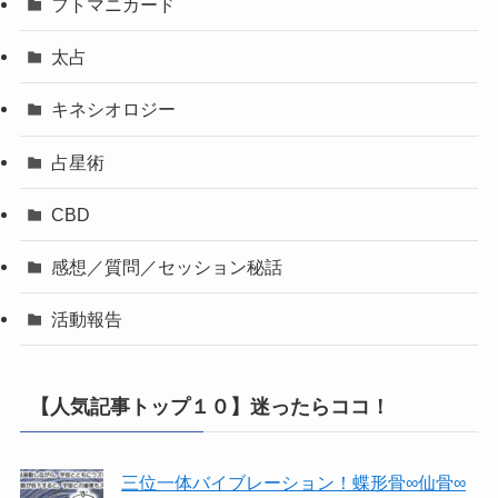
フトマニカード
太占
キネシオロジー
占星術
CBD
感想／質問／セッション秘話
活動報告
【人気記事トップ１０】迷ったらココ！
三位一体バイブレーション！蝶形骨∞仙骨∞