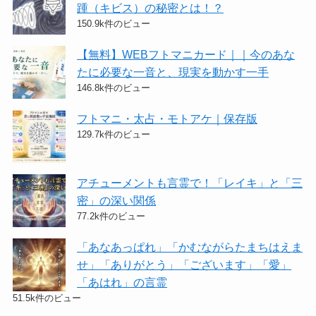
踵（キビス）の秘密とは！？
150.9k件のビュー
【無料】WEBフトマニカード｜｜今のあな
たに必要な一音と、現実を動かす一手
146.8k件のビュー
フトマニ・太占・モトアケ｜保存版
129.7k件のビュー
アチューメントも言霊で！「レイキ」と「三
密」の深い関係
77.2k件のビュー
「あなあっぱれ」「かむながらたまちはえま
せ」「ありがとう」「ございます」「愛」
「あはれ」の言霊
51.5k件のビュー