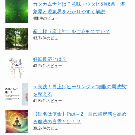
カタカムナとは？意味・ウタヒ5首6首・潜
象界と現象界をわかりやすく解説
48k件のビュー
産土様（産土神）をご存知ですか？
43.7k件のビュー
好転反応とは？
43.2k件のビュー
＜実践！胃上げヒーリング＞​“細胞の周波数”
を整える
41.5k件のビュー
【氏名は使命】Part – 2 自己肯定感を高め
る魔法の言霊とは！？
39.2k件のビュー