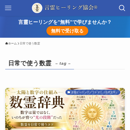
言靈ヒーリングを"無料"で学びませんか？
無料で受け取る
ホーム
日常で使う数霊
日常で使う数霊
– tag –
言靈ヒーリング／フトマニ（古代文字）