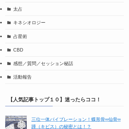
太占
キネシオロジー
占星術
CBD
感想／質問／セッション秘話
活動報告
【人気記事トップ１０】迷ったらココ！
三位一体バイブレーション！蝶形骨∞仙骨∞
踵（キビス）の秘密とは！？