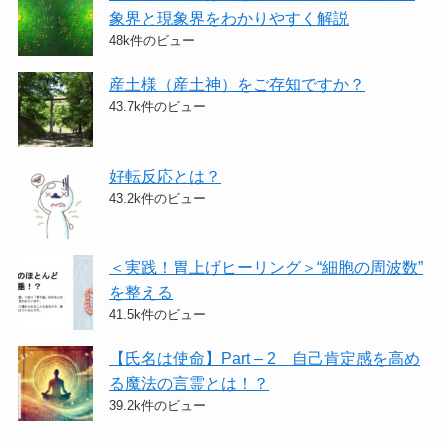
象界と現象界をわかりやすく解説
48k件のビュー
産土様（産土神）をご存知ですか？
43.7k件のビュー
好転反応とは？
43.2k件のビュー
＜実践！胃上げヒーリング＞​“細胞の周波数”
を整える
41.5k件のビュー
【氏名は使命】Part – 2 自己肯定感を高め
る魔法の言霊とは！？
39.2k件のビュー