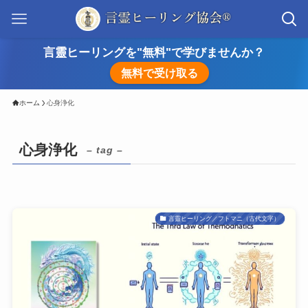
言靈ヒーリングを"無料"で学びませんか？
無料で受け取る
ホーム
心身浄化
心身浄化
– tag –
言靈ヒーリング／フトマニ（古代文字）