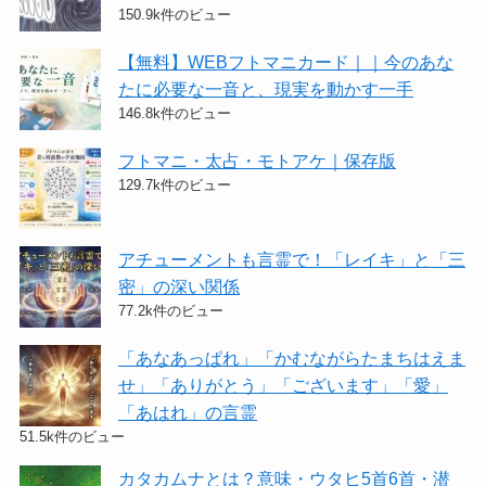
150.9k件のビュー
【無料】WEBフトマニカード｜｜今のあな
たに必要な一音と、現実を動かす一手
146.8k件のビュー
フトマニ・太占・モトアケ｜保存版
129.7k件のビュー
アチューメントも言霊で！「レイキ」と「三
密」の深い関係
77.2k件のビュー
「あなあっぱれ」「かむながらたまちはえま
せ」「ありがとう」「ございます」「愛」
「あはれ」の言霊
51.5k件のビュー
カタカムナとは？意味・ウタヒ5首6首・潜