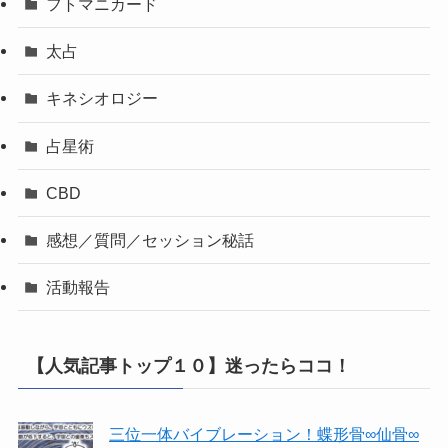
フトマニカード
太占
キネシオロジー
占星術
CBD
感想／質問／セッション秘話
活動報告
【人気記事トップ１０】迷ったらココ！
三位一体バイブレーション！蝶形骨∞仙骨∞