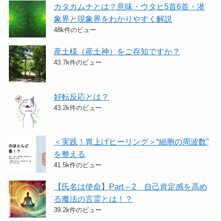
カタカムナとは？意味・ウタヒ5首6首・潜
象界と現象界をわかりやすく解説
48k件のビュー
産土様（産土神）をご存知ですか？
43.7k件のビュー
好転反応とは？
43.2k件のビュー
＜実践！胃上げヒーリング＞​“細胞の周波数”
を整える
41.5k件のビュー
【氏名は使命】Part – 2 自己肯定感を高め
る魔法の言霊とは！？
39.2k件のビュー