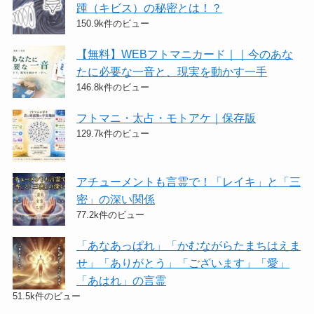
踵（キビス）の秘密とは！？
150.9k件のビュー
【無料】WEBフトマニカード｜｜今のあな
たに必要な一音と、現実を動かす一手
146.8k件のビュー
フトマニ・太占・モトアケ｜保存版
129.7k件のビュー
アチューメントも言霊で！「レイキ」と「三
密」の深い関係
77.2k件のビュー
「あなあっぱれ」「かむながらたまちはえま
せ」「ありがとう」「ございます」「愛」
「あはれ」の言霊
51.5k件のビュー