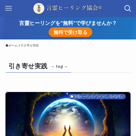
言靈ヒーリングを"無料"で学びませんか？
無料で受け取る
ホーム
引き寄せ実践
引き寄せ実践
– tag –
言靈ヒーリング／フトマニ（古代文字）