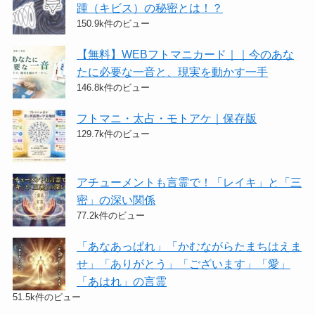
踵（キビス）の秘密とは！？
150.9k件のビュー
【無料】WEBフトマニカード｜｜今のあな
たに必要な一音と、現実を動かす一手
146.8k件のビュー
フトマニ・太占・モトアケ｜保存版
129.7k件のビュー
アチューメントも言霊で！「レイキ」と「三
密」の深い関係
77.2k件のビュー
「あなあっぱれ」「かむながらたまちはえま
せ」「ありがとう」「ございます」「愛」
「あはれ」の言霊
51.5k件のビュー