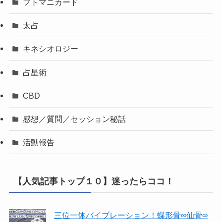
フトマニカード
太占
キネシオロジー
占星術
CBD
感想／質問／セッション秘話
活動報告
【人気記事トップ１０】迷ったらココ！
三位一体バイブレーション！蝶形骨∞仙骨∞