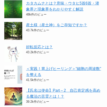
カタカムナとは？意味・ウタヒ5首6首・潜
象界と現象界をわかりやすく解説
48k件のビュー
産土様（産土神）をご存知ですか？
43.7k件のビュー
好転反応とは？
43.2k件のビュー
＜実践！胃上げヒーリング＞​“細胞の周波数”
を整える
41.5k件のビュー
【氏名は使命】Part – 2 自己肯定感を高め
る魔法の言霊とは！？
39.2k件のビュー