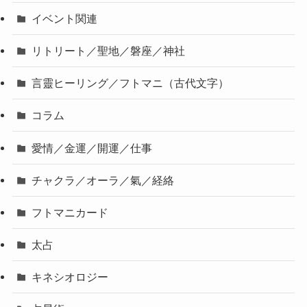
イベント関連
リトリート／聖地／磐座／神社
言靈ヒーリング／フトマニ（古代文字）
コラム
愛情／金運／開運／仕事
チャクラ／オーラ／氣／経絡
フトマニカード
太占
キネシオロジー