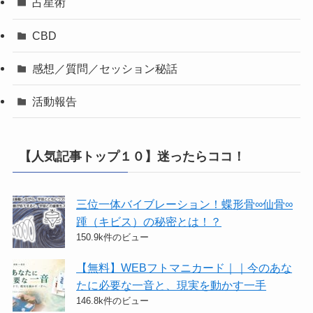
占星術
CBD
感想／質問／セッション秘話
活動報告
【人気記事トップ１０】迷ったらココ！
三位一体バイブレーション！蝶形骨∞仙骨∞
踵（キビス）の秘密とは！？
150.9k件のビュー
【無料】WEBフトマニカード｜｜今のあな
たに必要な一音と、現実を動かす一手
146.8k件のビュー