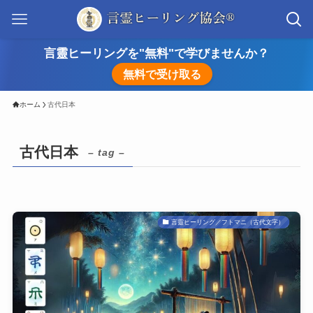
言靈ヒーリングを"無料"で学びませんか？
無料で受け取る
ホーム
古代日本
古代日本
– tag –
言靈ヒーリング／フトマニ（古代文字）