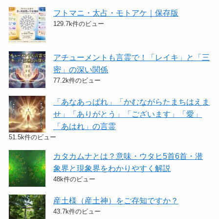
フトマニ・太占・モトアケ｜保存版
129.7k件のビュー
アチューメントも言霊で！「レイキ」と「三
密」の深い関係
77.2k件のビュー
「あなあっぱれ」「かむながらたまちはえま
せ」「ありがとう」「ございます」「愛」
「あはれ」の言霊
51.5k件のビュー
カタカムナとは？意味・ウタヒ5首6首・潜
象界と現象界をわかりやすく解説
48k件のビュー
産土様（産土神）をご存知ですか？
43.7k件のビュー