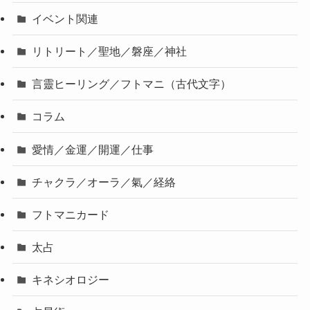
イベント関連
リトリート／聖地／磐座／神社
言靈ヒーリング／フトマニ（古代文字）
コラム
愛情／金運／開運／仕事
チャクラ／オーラ／氣／経絡
フトマニカード
太占
キネシオロジー