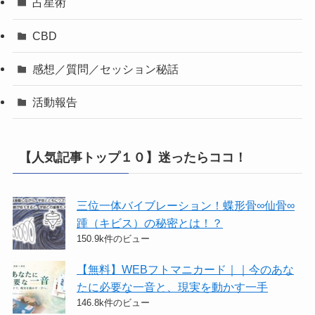
占星術
CBD
感想／質問／セッション秘話
活動報告
【人気記事トップ１０】迷ったらココ！
三位一体バイブレーション！蝶形骨∞仙骨∞
踵（キビス）の秘密とは！？
150.9k件のビュー
【無料】WEBフトマニカード｜｜今のあな
たに必要な一音と、現実を動かす一手
146.8k件のビュー