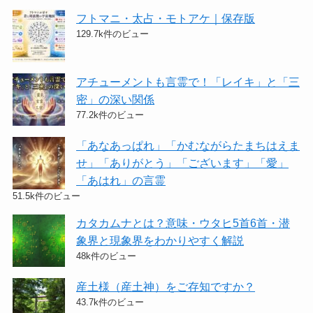
フトマニ・太占・モトアケ｜保存版
129.7k件のビュー
アチューメントも言霊で！「レイキ」と「三
密」の深い関係
77.2k件のビュー
「あなあっぱれ」「かむながらたまちはえま
せ」「ありがとう」「ございます」「愛」
「あはれ」の言霊
51.5k件のビュー
カタカムナとは？意味・ウタヒ5首6首・潜
象界と現象界をわかりやすく解説
48k件のビュー
産土様（産土神）をご存知ですか？
43.7k件のビュー