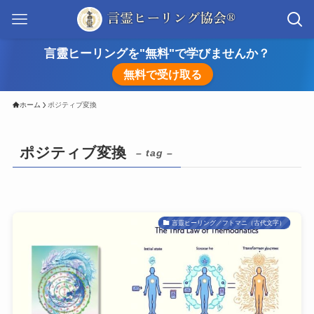
言靈ヒーリングを"無料"で学びませんか？
無料で受け取る
ホーム
ポジティブ変換
ポジティブ変換
– tag –
言靈ヒーリング／フトマニ（古代文字）