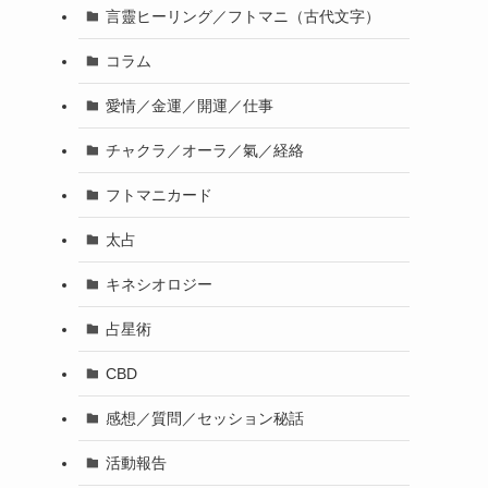
言靈ヒーリング／フトマニ（古代文字）
コラム
愛情／金運／開運／仕事
チャクラ／オーラ／氣／経絡
フトマニカード
太占
キネシオロジー
占星術
CBD
感想／質問／セッション秘話
活動報告