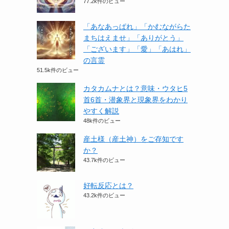
77.2k件のビュー
「あなあっぱれ」「かむながらた
まちはえませ」「ありがとう」
「ございます」「愛」「あはれ」
の言霊
51.5k件のビュー
カタカムナとは？意味・ウタヒ5
首6首・潜象界と現象界をわかり
やすく解説
48k件のビュー
産土様（産土神）をご存知です
か？
43.7k件のビュー
好転反応とは？
43.2k件のビュー