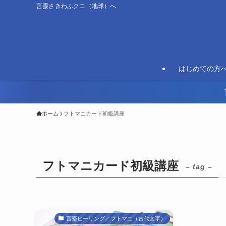
言靈さきわふクニ（地球）へ
はじめての方
ホーム
フトマニカード初級講座
フトマニカード初級講座
– tag –
言靈ヒーリング／フトマニ（古代文字）