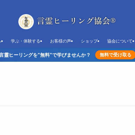
へ
学ぶ・体験する
お客様の声
ショップ
協会について
無料で受け取る
言靈ヒーリングを"無料"で学びませんか？