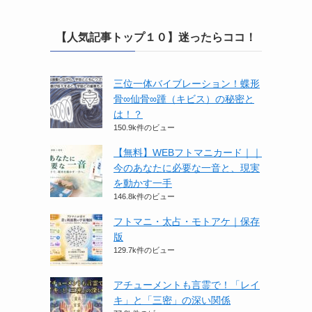
【人気記事トップ１０】迷ったらココ！
三位一体バイブレーション！蝶形
骨∞仙骨∞踵（キビス）の秘密と
は！？
150.9k件のビュー
【無料】WEBフトマニカード｜｜
今のあなたに必要な一音と、現実
を動かす一手
146.8k件のビュー
フトマニ・太占・モトアケ｜保存
版
129.7k件のビュー
アチューメントも言霊で！「レイ
キ」と「三密」の深い関係