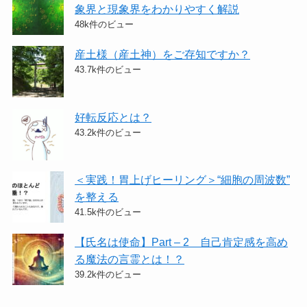
象界と現象界をわかりやすく解説
48k件のビュー
産土様（産土神）をご存知ですか？
43.7k件のビュー
好転反応とは？
43.2k件のビュー
＜実践！胃上げヒーリング＞​“細胞の周波数”
を整える
41.5k件のビュー
【氏名は使命】Part – 2 自己肯定感を高め
る魔法の言霊とは！？
39.2k件のビュー