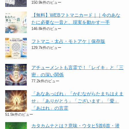
150.9k件のビュー
【無料】WEBフトマニカード｜｜今のあな
たに必要な一音と、現実を動かす一手
146.8k件のビュー
フトマニ・太占・モトアケ｜保存版
129.7k件のビュー
アチューメントも言霊で！「レイキ」と「三
密」の深い関係
77.2k件のビュー
「あなあっぱれ」「かむながらたまちはえま
せ」「ありがとう」「ございます」「愛」
「あはれ」の言霊
51.5k件のビュー
カタカムナとは？意味・ウタヒ5首6首・潜