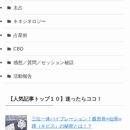
太占
キネシオロジー
占星術
CBD
感想／質問／セッション秘話
活動報告
【人気記事トップ１０】迷ったらココ！
三位一体バイブレーション！蝶形骨∞仙骨∞
踵（キビス）の秘密とは！？