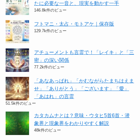
たに必要な一音と、現実を動かす一手
146.8k件のビュー
フトマニ・太占・モトアケ｜保存版
129.7k件のビュー
アチューメントも言霊で！「レイキ」と「三
密」の深い関係
77.2k件のビュー
「あなあっぱれ」「かむながらたまちはえま
せ」「ありがとう」「ございます」「愛」
「あはれ」の言霊
51.5k件のビュー
カタカムナとは？意味・ウタヒ5首6首・潜
象界と現象界をわかりやすく解説
48k件のビュー