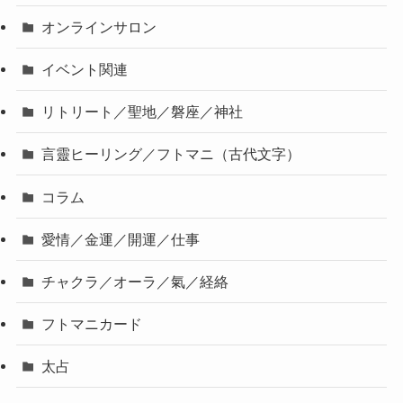
オンラインサロン
イベント関連
リトリート／聖地／磐座／神社
言靈ヒーリング／フトマニ（古代文字）
コラム
愛情／金運／開運／仕事
チャクラ／オーラ／氣／経絡
フトマニカード
太占