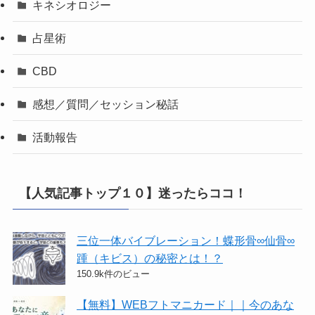
キネシオロジー
占星術
CBD
感想／質問／セッション秘話
活動報告
【人気記事トップ１０】迷ったらココ！
三位一体バイブレーション！蝶形骨∞仙骨∞
踵（キビス）の秘密とは！？
150.9k件のビュー
【無料】WEBフトマニカード｜｜今のあな