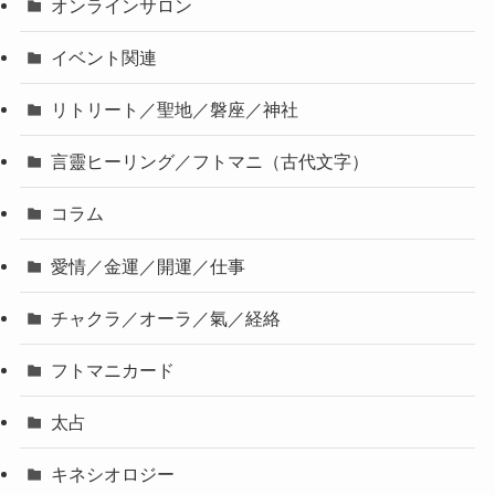
オンラインサロン
イベント関連
リトリート／聖地／磐座／神社
言靈ヒーリング／フトマニ（古代文字）
コラム
愛情／金運／開運／仕事
チャクラ／オーラ／氣／経絡
フトマニカード
太占
キネシオロジー