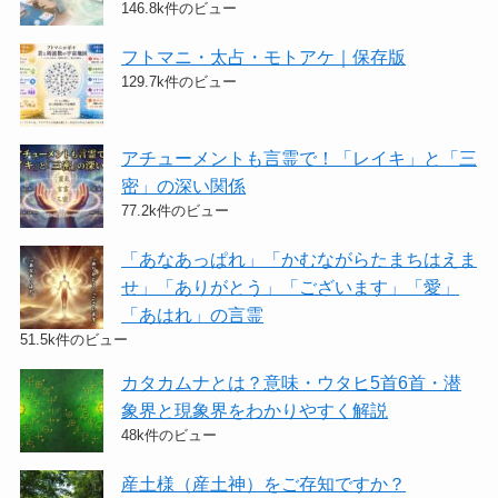
146.8k件のビュー
フトマニ・太占・モトアケ｜保存版
129.7k件のビュー
アチューメントも言霊で！「レイキ」と「三
密」の深い関係
77.2k件のビュー
「あなあっぱれ」「かむながらたまちはえま
せ」「ありがとう」「ございます」「愛」
「あはれ」の言霊
51.5k件のビュー
カタカムナとは？意味・ウタヒ5首6首・潜
象界と現象界をわかりやすく解説
48k件のビュー
産土様（産土神）をご存知ですか？