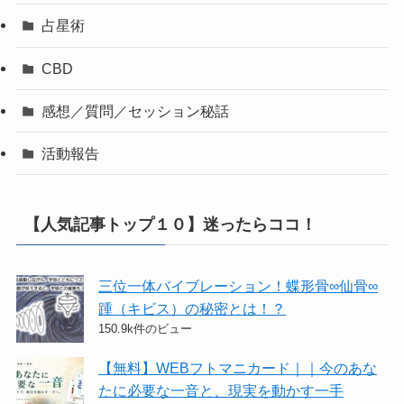
占星術
CBD
感想／質問／セッション秘話
活動報告
【人気記事トップ１０】迷ったらココ！
三位一体バイブレーション！蝶形骨∞仙骨∞
踵（キビス）の秘密とは！？
150.9k件のビュー
【無料】WEBフトマニカード｜｜今のあな
たに必要な一音と、現実を動かす一手