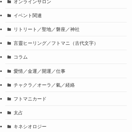
オンラインサロン
イベント関連
リトリート／聖地／磐座／神社
言靈ヒーリング／フトマニ（古代文字）
コラム
愛情／金運／開運／仕事
チャクラ／オーラ／氣／経絡
フトマニカード
太占
キネシオロジー