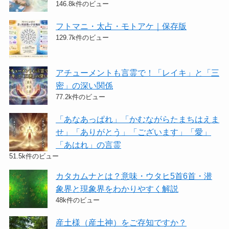
146.8k件のビュー
フトマニ・太占・モトアケ｜保存版
129.7k件のビュー
アチューメントも言霊で！「レイキ」と「三
密」の深い関係
77.2k件のビュー
「あなあっぱれ」「かむながらたまちはえま
せ」「ありがとう」「ございます」「愛」
「あはれ」の言霊
51.5k件のビュー
カタカムナとは？意味・ウタヒ5首6首・潜
象界と現象界をわかりやすく解説
48k件のビュー
産土様（産土神）をご存知ですか？