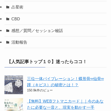
占星術
CBD
感想／質問／セッション秘話
活動報告
【人気記事トップ１０】迷ったらココ！
三位一体バイブレーション！蝶形骨∞仙骨∞
踵（キビス）の秘密とは！？
150.9k件のビュー
【無料】WEBフトマニカード｜｜今のあな
たに必要な一音と、現実を動かす一手