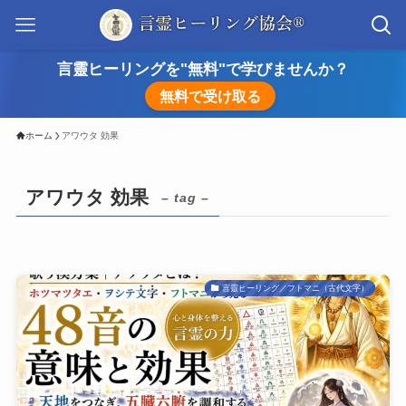
言靈ヒーリングを"無料"で学びませんか？
無料で受け取る
ホーム
アワウタ 効果
アワウタ 効果
– tag –
言靈ヒーリング／フトマニ（古代文字）