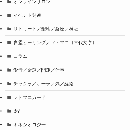
オンラインサロン
イベント関連
リトリート／聖地／磐座／神社
言靈ヒーリング／フトマニ（古代文字）
コラム
愛情／金運／開運／仕事
チャクラ／オーラ／氣／経絡
フトマニカード
太占
キネシオロジー