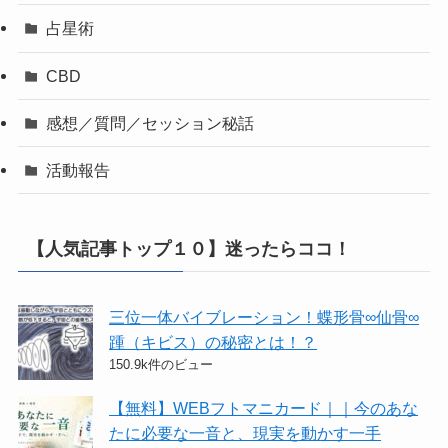
占星術
CBD
感想／質問／セッション秘話
活動報告
【人気記事トップ１０】迷ったらココ！
三位一体バイブレーション！蝶形骨∞仙骨∞
踵（キビス）の秘密とは！？
150.9k件のビュー
【無料】WEBフトマニカード｜｜今のあな
たに必要な一音と、現実を動かす一手