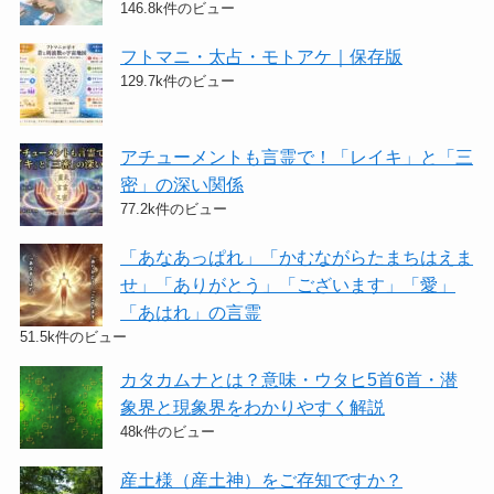
146.8k件のビュー
フトマニ・太占・モトアケ｜保存版
129.7k件のビュー
アチューメントも言霊で！「レイキ」と「三
密」の深い関係
77.2k件のビュー
「あなあっぱれ」「かむながらたまちはえま
せ」「ありがとう」「ございます」「愛」
「あはれ」の言霊
51.5k件のビュー
カタカムナとは？意味・ウタヒ5首6首・潜
象界と現象界をわかりやすく解説
48k件のビュー
産土様（産土神）をご存知ですか？