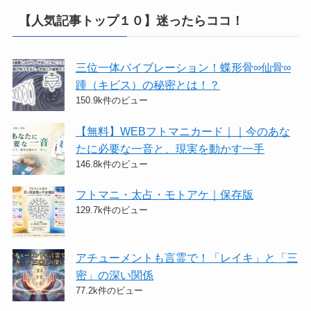
【人気記事トップ１０】迷ったらココ！
三位一体バイブレーション！蝶形骨∞仙骨∞
踵（キビス）の秘密とは！？
150.9k件のビュー
【無料】WEBフトマニカード｜｜今のあな
たに必要な一音と、現実を動かす一手
146.8k件のビュー
フトマニ・太占・モトアケ｜保存版
129.7k件のビュー
アチューメントも言霊で！「レイキ」と「三
密」の深い関係
77.2k件のビュー