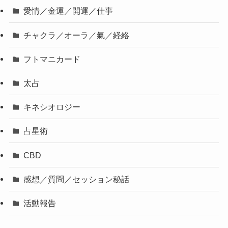
愛情／金運／開運／仕事
チャクラ／オーラ／氣／経絡
フトマニカード
太占
キネシオロジー
占星術
CBD
感想／質問／セッション秘話
活動報告