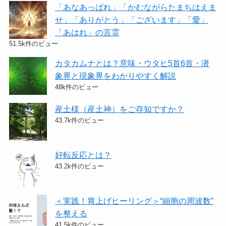
「あなあっぱれ」「かむながらたまちはえま
せ」「ありがとう」「ございます」「愛」
「あはれ」の言霊
51.5k件のビュー
カタカムナとは？意味・ウタヒ5首6首・潜
象界と現象界をわかりやすく解説
48k件のビュー
産土様（産土神）をご存知ですか？
43.7k件のビュー
好転反応とは？
43.2k件のビュー
＜実践！胃上げヒーリング＞​“細胞の周波数”
を整える
41.5k件のビュー