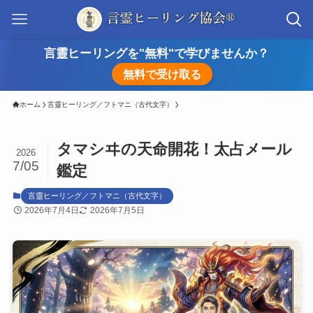
言靈ヒーリングを"無料"で学びませんか？
無料で受け取る
ホーム
言靈ヒーリング／フトマニ（古代文字）
タマシヰの天命開花！太占メール
2026
7/05
鑑定
言靈ヒーリング／フトマニ（古代文字）
2026年7月4日
2026年7月5日