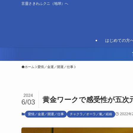
言靈さきわふクニ（地球）へ
はじめての方
ホーム
愛情／金運／開運／仕事
2024
黄金ワークで感受性が五次
6/03
2022年
愛情／金運／開運／仕事
チャクラ／オーラ／氣／経絡