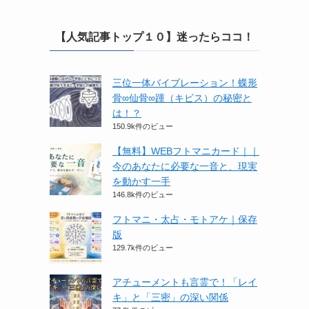
【人気記事トップ１０】迷ったらココ！
三位一体バイブレーション！蝶形
骨∞仙骨∞踵（キビス）の秘密と
は！？
150.9k件のビュー
【無料】WEBフトマニカード｜｜
今のあなたに必要な一音と、現実
を動かす一手
146.8k件のビュー
フトマニ・太占・モトアケ｜保存
版
129.7k件のビュー
アチューメントも言霊で！「レイ
キ」と「三密」の深い関係