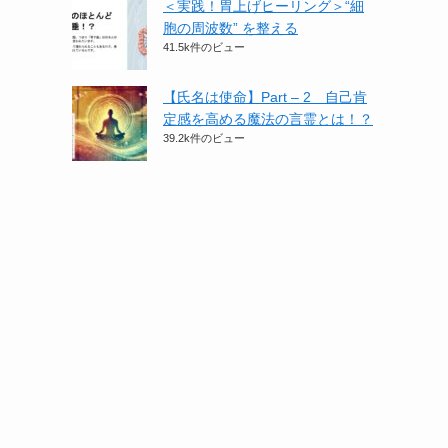
＜実践！胃上げヒーリング＞​“細
胞の周波数” を整える
41.5k件のビュー
【氏名は使命】Part – 2 自己肯
定感を高める魔法の言霊とは！？
39.2k件のビュー