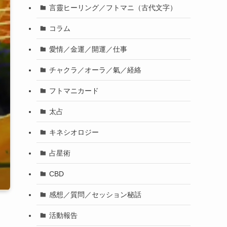
言靈ヒーリング／フトマニ（古代文字）
コラム
愛情／金運／開運／仕事
チャクラ／オーラ／氣／経絡
フトマニカード
太占
キネシオロジー
占星術
CBD
感想／質問／セッション秘話
活動報告