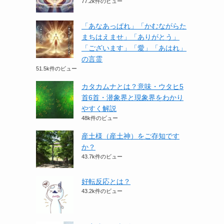
77.2k件のビュー
「あなあっぱれ」「かむながらた
まちはえませ」「ありがとう」
「ございます」「愛」「あはれ」
の言霊
51.5k件のビュー
カタカムナとは？意味・ウタヒ5
首6首・潜象界と現象界をわかり
やすく解説
48k件のビュー
産土様（産土神）をご存知です
か？
43.7k件のビュー
好転反応とは？
43.2k件のビュー