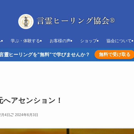
へ
学ぶ・体験する
お客様の声
ショップ
協会について
無料で受け取る
言靈ヒーリングを"無料"で学びませんか？
元へアセンション！
2月4日
2024年6月3日