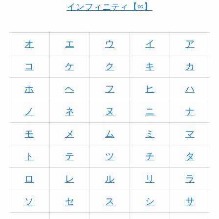
インフィニティ【∞】
オ
エ
ウ
イ
ア
コ
ケ
ク
キ
カ
ホ
ヘ
フ
ヒ
ハ
ノ
ネ
ヌ
ニ
ナ
モ
メ
ム
ミ
マ
ト
テ
ツ
チ
タ
ロ
レ
ル
リ
ラ
ソ
セ
ス
シ
サ