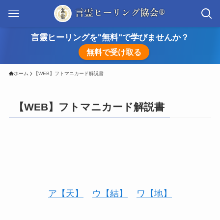
言靈ヒーリングを"無料"で学びませんか？
無料で受け取る
ホーム
【WEB】フトマニカード解説書
【WEB】フトマニカード解説書
ア【天】
ウ【結】
ワ【地】