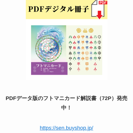
PDFデータ版のフトマニカード解説書（72P）発売
中！
https://sen.buyshop.jp/