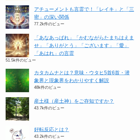
アチューメントも言霊で！「レイキ」と「三
密」の深い関係
77.2k件のビュー
「あなあっぱれ」「かむながらたまちはえま
せ」「ありがとう」「ございます」「愛」
「あはれ」の言霊
51.5k件のビュー
カタカムナとは？意味・ウタヒ5首6首・潜
象界と現象界をわかりやすく解説
48k件のビュー
産土様（産土神）をご存知ですか？
43.7k件のビュー
好転反応とは？
43.2k件のビュー