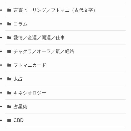
言靈ヒーリング／フトマニ（古代文字）
コラム
愛情／金運／開運／仕事
チャクラ／オーラ／氣／経絡
フトマニカード
太占
キネシオロジー
占星術
CBD