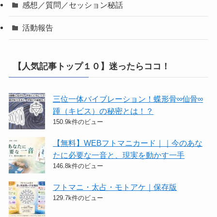
感想／質問／セッション秘話
活動報告
【人気記事トップ１０】迷ったらココ！
三位一体バイブレーション！蝶形骨∞仙骨∞
踵（キビス）の秘密とは！？
150.9k件のビュー
【無料】WEBフトマニカード｜｜今のあな
たに必要な一音と、現実を動かす一手
146.8k件のビュー
フトマニ・太占・モトアケ｜保存版
129.7k件のビュー